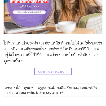
ไม่กินกาแฟแล้วปวดหัว ง่วง อ่อนเพลีย ทำงานไม่ได้ สงสัยไหมคะว่า
อาการติดกาแฟเกิดจากอะไร? และสำหรับใครที่มองหาวิธีเลิกกาแฟ
อยู่ล่ะก็ บทความนี้ก็มีวิธีเลิกกาแฟง่าย ๆ แบบไม่ต้องหักดิบ มาฝาก
ทุกท่านด้วยค่ะ
CONTINUE READING
→
Posted in
ทั่วไป
,
สุขภาพ
|
Tagged
กาแฟ
,
คาเฟอีน
,
ติดกาแฟ
,
ปวดหัวหลังกิน
กาแฟ
,
ภาวะถอนคาเฟอีน
,
วิธีเลิกกาแฟ
,
เลิกกาแฟ