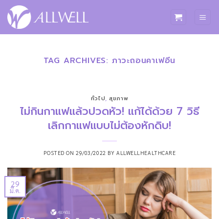
ข้าม
ไป
ยัง
เนื้อหา
TAG ARCHIVES:
ภาวะถอนคาเฟอีน
ทั่วไป
,
สุขภาพ
ไม่กินกาแฟแล้วปวดหัว! แก้ได้ด้วย 7 วิธี
เลิกกาแฟแบบไม่ต้องหักดิบ!
POSTED ON
29/03/2022
BY
ALLWELLHEALTHCARE
29
มี.ค.