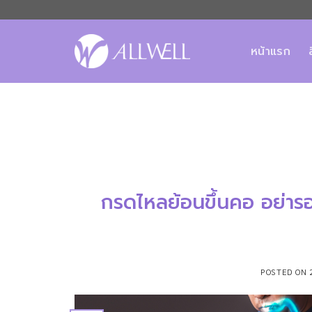
ข้าม
ไป
ยัง
หน้าแรก
เนื้อหา
กรดไหลย้อนขึ้นคอ อย่ารอ
POSTED ON