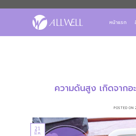
ข้าม
ไป
ยัง
หน้าแรก
เนื้อหา
ความดันสูง เกิดจากอะไ
POSTED ON
21
มี.ค.