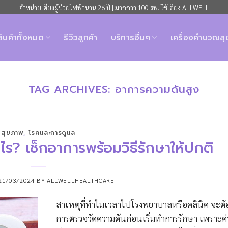
จำหน่ายเตียงผู้ป่วยไฟฟ้านาน 26 ปี | มากกว่า 100 รพ. ใช้เตียง ALLWELL
สินค้าทั้งหมด
รีวิวลูกค้า
บริการอื่นๆ
เครื่องคำนวณส
TAG ARCHIVES:
อาการความดันสูง
สุขภาพ
,
โรคและการดูแล
ร? เช็กอาการพร้อมวิธีรักษาให้ปกติ
21/03/2024
BY
ALLWELLHEALTHCARE
สาเหตุที่ทำไมเวลาไปโรงพยาบาลหรือคลินิค จะต้อ
การตรวจวัดความดันก่อนเริ่มทำการรักษา เพราะค