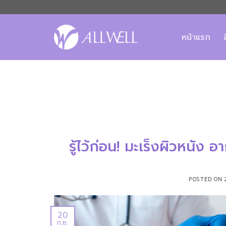
ข้าม
ไป
ยัง
หน้าแรก
เนื้อหา
รู้ไว้ก่อน! มะเร็งผิวหนัง 
POSTED ON
20
ก.ย.