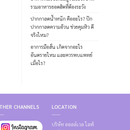
รวมอาหารยอดฮิตที่ต้องระวัง
ปากกาลดน้ำหนัก คืออะไร? ปัก
ปากกาลดความอ้วน ช่วยคุมหิว ดี
จริงไหม?
อาการมือสั่น เกิดจากอะไร
อันตรายไหม และควรพบแพทย์
เมื่อไร?
THER CHANNELS
LOCATION
บริษัท ออลล์เวล ไลฟ์