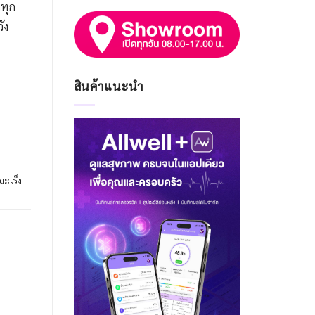
าทุก
ัง
สินค้าแนะนำ
มะเร็ง