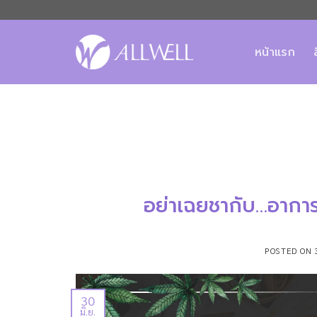
ข้าม
ไป
ยัง
หน้าแรก
เนื้อหา
อย่าเฉยชากับ…อากา
POSTED ON
30
มิ.ย.