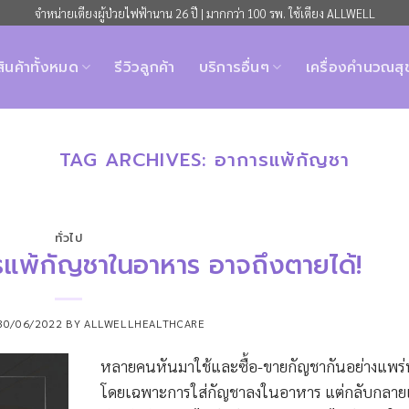
จำหน่ายเตียงผู้ป่วยไฟฟ้านาน 26 ปี | มากกว่า 100 รพ. ใช้เตียง ALLWELL
สินค้าทั้งหมด
รีวิวลูกค้า
บริการอื่นๆ
เครื่องคำนวณส
TAG ARCHIVES:
อาการแพ้กัญชา
ทั่วไป
รแพ้กัญชาในอาหาร อาจถึงตายได้!
30/06/2022
BY
ALLWELLHEALTHCARE
หลายคนหันมาใช้และซื้อ-ขายกัญชากันอย่างแพร
โดยเฉพาะการใส่กัญชาลงในอาหาร แต่กลับกลายเ