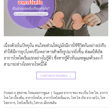
เนื่องด้วยในปัจจุบัน คนไทยส่วนใหญ่มักมีการใช้ชีวิตกันอย่างเร่งรีบ
ทำให้มีการอุปโภคบริโภคอาหารสำดร็จรูปมากยิ่งขึ้น ส่งผลให้เกิด
อาการโรคไตเริ่มแรกอย่างไม่รู้ตัว ซึ่งหากรู้ตัวทันและดูแลตัวเอง ก็
สามารถห่างไกลจากโรคนี้ได้
CONTINUE READING
→
Posted in
สุขภาพ
,
โรคและการดูแล
|
Tagged
อาการ ของ คน เป็น โรค ไต
,
อาการ
โรค ไต เบื้องต้น
,
อาการโรคไต
,
อาการโรคไตเริ่มแรก
,
โรค ไต เกิด จาก อะไร
,
โรค
ไตอาการ
,
โรคไตเรื้อรัง
,
ไตวาย เฉียบพลัน