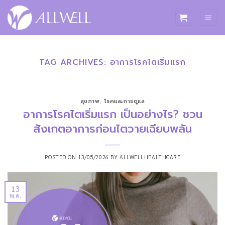
ข้าม
ไป
ยัง
เนื้อหา
TAG ARCHIVES:
อาการโรคไตเริ่มแรก
สุขภาพ
,
โรคและการดูแล
อาการโรคไตเริ่มแรก เป็นอย่างไร? ชวน
สังเกตอาการก่อนไตวายเฉียบพลัน
POSTED ON
13/05/2026
BY
ALLWELLHEALTHCARE
13
พ.ค.