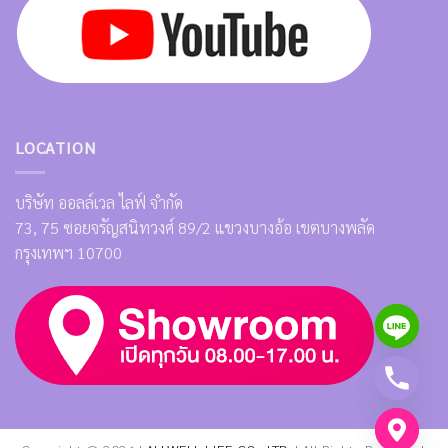
LOCATION
บริษัท ออลล์เวล ไลฟ์ จำกัด
73, 75 ซอยจรัญสนิทวงศ์ 89/2 แขวงบางอ้อ เขตบางพลัด
กรุงเทพฯ 10700