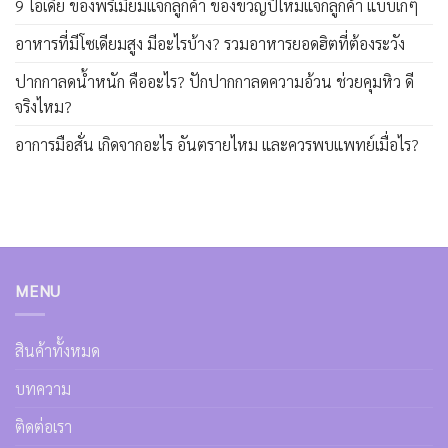
9 ไอเดีย ของพรีเมี่ยมแจกลูกค้า ของขวัญปีใหม่แจกลูกค้า แบบเก๋ๆ
อาหารที่มีโซเดียมสูง มีอะไรบ้าง? รวมอาหารยอดฮิตที่ต้องระวัง
ปากกาลดน้ำหนัก คืออะไร? ปักปากกาลดความอ้วน ช่วยคุมหิว ดี
จริงไหม?
อาการมือสั่น เกิดจากอะไร อันตรายไหม และควรพบแพทย์เมื่อไร?
MENU
สินค้าทั้งหมด
บทความ
ติดต่อเรา