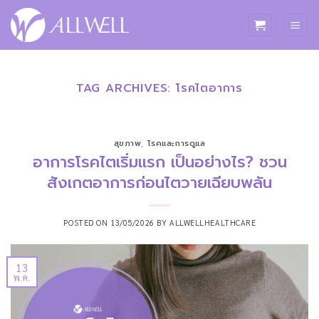
ข้าม
ไป
ยัง
เนื้อหา
TAG ARCHIVES:
โรคไตอาการ
สุขภาพ
,
โรคและการดูแล
อาการโรคไตเริ่มแรก เป็นอย่างไร? ชวน
สังเกตอาการก่อนไตวายเฉียบพลัน
POSTED ON
13/05/2026
BY
ALLWELLHEALTHCARE
13
พ.ค.