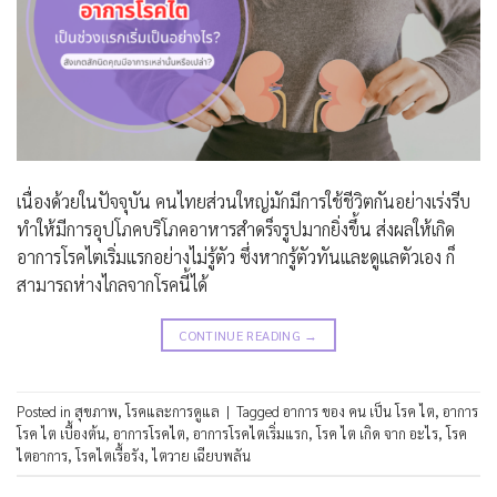
เนื่องด้วยในปัจจุบัน คนไทยส่วนใหญ่มักมีการใช้ชีวิตกันอย่างเร่งรีบ
ทำให้มีการอุปโภคบริโภคอาหารสำดร็จรูปมากยิ่งขึ้น ส่งผลให้เกิด
อาการโรคไตเริ่มแรกอย่างไม่รู้ตัว ซึ่งหากรู้ตัวทันและดูแลตัวเอง ก็
สามารถห่างไกลจากโรคนี้ได้
CONTINUE READING
→
Posted in
สุขภาพ
,
โรคและการดูแล
|
Tagged
อาการ ของ คน เป็น โรค ไต
,
อาการ
โรค ไต เบื้องต้น
,
อาการโรคไต
,
อาการโรคไตเริ่มแรก
,
โรค ไต เกิด จาก อะไร
,
โรค
ไตอาการ
,
โรคไตเรื้อรัง
,
ไตวาย เฉียบพลัน