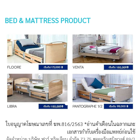
BED & MATTRESS PRODUCT
ใบอนุญาตโฆษณาเลขที่ ฆพ.816/2563 *อ่านคำเตือนในฉลากและ
เอกสารกำกับเครื่องมือแพทย์ก่อนใช้
จัดจำหน่าย บริษัท ฟาร์ ทริลเลียน จำกัด 73,75 ซอยจรัญสนิทวงศ์ 89/2