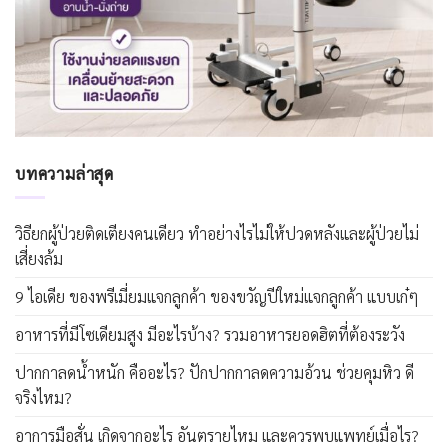
บทความล่าสุด
วิธียกผู้ป่วยติดเตียงคนเดียว ทำอย่างไรไม่ให้ปวดหลังและผู้ป่วยไม่
เสี่ยงล้ม
9 ไอเดีย ของพรีเมี่ยมแจกลูกค้า ของขวัญปีใหม่แจกลูกค้า แบบเก๋ๆ
อาหารที่มีโซเดียมสูง มีอะไรบ้าง? รวมอาหารยอดฮิตที่ต้องระวัง
ปากกาลดน้ำหนัก คืออะไร? ปักปากกาลดความอ้วน ช่วยคุมหิว ดี
จริงไหม?
อาการมือสั่น เกิดจากอะไร อันตรายไหม และควรพบแพทย์เมื่อไร?