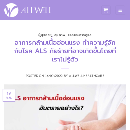
ข้าม
ไป
ยัง
เนื้อหา
ผู้สูงอายุ
,
สุขภาพ
,
โรคและการดูแล
อาการกล้ามเนื้ออ่อนแรง ทำความรู้จัก
กับโรค ALS ภัยร้ายที่อาจเกิดขึ้นโดยที่
เราไม่รู้ตัว
POSTED ON
16/09/2020
BY
ALLWELLHEALTHCARE
16
ก.ย.