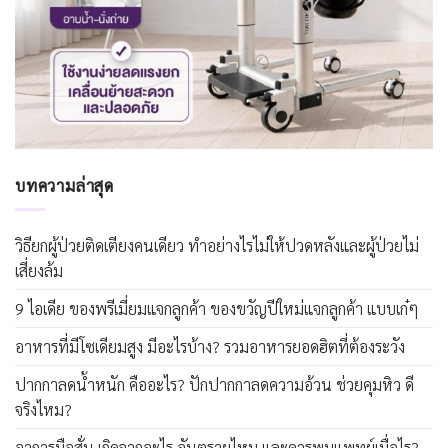
บทความล่าสุด
วิธียกผู้ป่วยติดเตียงคนเดียว ทำอย่างไรไม่ให้ปวดหลังและผู้ป่วยไม่
เสี่ยงล้ม
9 ไอเดีย ของพรีเมี่ยมแจกลูกค้า ของขวัญปีใหม่แจกลูกค้า แบบเก๋ๆ
อาหารที่มีโซเดียมสูง มีอะไรบ้าง? รวมอาหารยอดฮิตที่ต้องระวัง
ปากกาลดน้ำหนัก คืออะไร? ปักปากกาลดความอ้วน ช่วยคุมหิว ดี
จริงไหม?
อาการมือสั่น เกิดจากอะไร อันตรายไหม และควรพบแพทย์เมื่อไร?