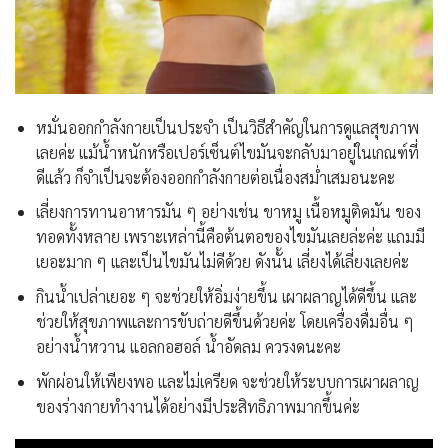
หมั่นออกกำลังกายเป็นประจำ เป็นวิธีสำคัญในการดูแลสุขภาพ
เลยค่ะ แม้น้ำหนักหรือเปอร์เซ็นต์ไขมันจะกลับมาอยู่ในเกณฑ์ที่
ดีแล้ว ก็จำเป็นจะต้องออกกำลังกายต่อเนื่องสม่ำเสมอนะคะ
เลี่ยงการทานอาหารมัน ๆ อย่างเช่น ขาหมู เนื้อหมูติดมัน ของ
ทอดทั้งหลาย เพราะเหล่านี้คือต้นตอของไขมันเลยล่ะค่ะ แถมมี
เยอะมาก ๆ และเป็นไขมันไม่ดีด้วย ดังนั้น เลี่ยงได้เลี่ยงเลยค่ะ
กินน้ำเปล่าเยอะ ๆ จะช่วยให้อิ่มง่ายขึ้น เผาผลาญได้ดีขึ้น และ
ช่วยให้สุขภาพและการขับถ่ายดีขึ้นด้วยค่ะ โดยเครื่องดื่มอื่น ๆ
อย่างน้ำหวาน แอลกอฮอล์ น้ำอัดลม ควรงดนะคะ
พักผ่อนให้เพียงพอ และไม่เครียด จะช่วยให้ระบบการเผาผลาญ
ของร่างกายทำงานได้อย่างมีประสิทธิภาพมากขึ้นค่ะ