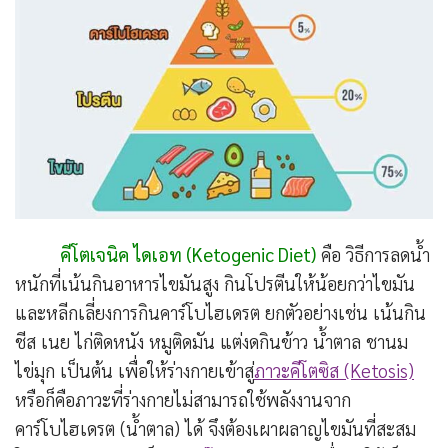
คีโตเจนิค ไดเอท (Ketogenic Diet)
คือ วิธีการลดน้ำ
หนักที่เน้นกินอาหารไขมันสูง กินโปรตีนให้น้อยกว่าไขมัน
และหลีกเลี่ยงการกินคาร์โบไฮเดรต ยกตัวอย่างเช่น เน้นกิน
ชีส เนย ไก่ติดหนัง หมูติดมัน แต่งดกินข้าว น้ำตาล ชานม
ไข่มุก เป็นต้น เพื่อให้ร่างกายเข้าสู่
ภาวะคีโตซิส (Ketosis)
หรือก็คือภาวะที่ร่างกายไม่สามารถใช้พลังงานจาก
คาร์โบไฮเดรต (น้ำตาล) ได้ จึงต้องเผาผลาญไขมันที่สะสม