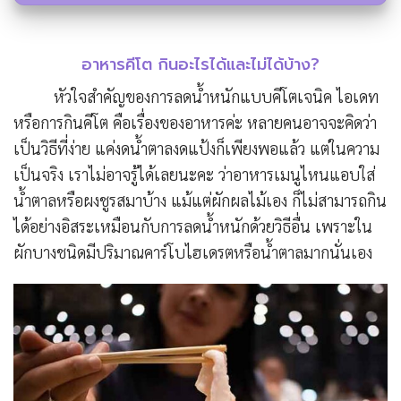
อาหารคีโต กินอะไรได้และไม่ได้บ้าง?
หัวใจสำคัญของการลดน้ำหนักแบบคีโตเจนิค ไอเดท
หรือการกินคีโต คือเรื่องของอาหารค่ะ หลายคนอาจจะคิดว่า
เป็นวิธีที่ง่าย แค่งดน้ำตาลงดแป้งก็เพียงพอแล้ว แต่ในความ
เป็นจริง เราไม่อาจรู้ได้เลยนะคะ ว่าอาหารเมนูไหนแอบใส่
น้ำตาลหรือผงชูรสมาบ้าง แม้แต่ผักผลไม้เอง ก็ไม่สามารถกิน
ได้อย่างอิสระเหมือนกับการลดน้ำหนักด้วยวิธีอื่น เพราะใน
ผักบางชนิดมีปริมาณคาร์โบไฮเดรตหรือน้ำตาลมากนั่นเอง