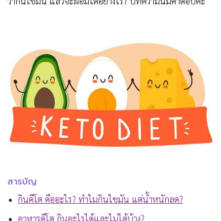
ว่ากินไขมัน แล้วจะผอมได้อย่างไร? บทความนี้มีคำตอบค่ะ
สารบัญ
กินคีโต คืออะไร? ทำไมกินไขมัน แต่น้ำหนักลด?
อาหารคีโต กินอะไรได้และไม่ได้บ้าง?