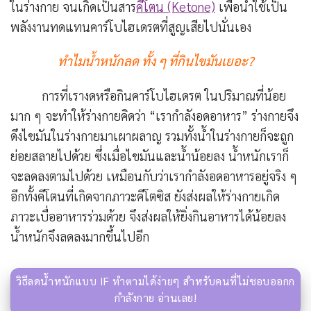
ในร่างกาย จนเกิดเป็นสาร
คีโตน (Ketone)
เพื่อนำใช้เป็น
พลังงานทดแทนคาร์โบไฮเดรตที่สูญเสียไปนั่นเอง
ทำไมน้ำหนักลด ทั้ง ๆ ที่กินไขมันเยอะ?
การที่เรางดหรือกินคาร์โบไฮเดรต ในปริมาณที่น้อย
มาก ๆ จะทำให้ร่างกายคิดว่า “เรากำลังอดอาหาร” ร่างกายจึง
ดึงไขมันในร่างกายมาเผาผลาญ รวมทั้งน้ำในร่างกายก็จะถูก
ย่อยสลายไปด้วย ซึ่งเมื่อไขมันและน้ำน้อยลง น้ำหนักเราก็
จะลดลงตามไปด้วย เหมือนกับว่าเรากำลังอดอาหารอยู่จริง ๆ
อีกทั้งคีโตนที่เกิดจากภาวะคีโตซิส ยังส่งผลให้ร่างกายเกิด
ภาวะเบื่ออาหารร่วมด้วย จึงส่งผลให้ยิ่งกินอาหารได้น้อยลง
น้ำหนักจึงลดลงมากขึ้นไปอีก
วิธีลดน้ำหนักแบบ IF ทำตามได้ง่ายๆ สำหรับคนที่ไม่ชอบออกก
กำลังกาย อ่านเลย!