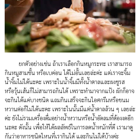
ยกตัวอย่างเช่น ถ้าเราเลือกกินหมูกระทะ เราสามารถ
กินหมูสามชั้น หรือเบค่อน ได้ไม่อั้นเลยล่ะค่ะ แต่เราจะจิ้ม
น้ำจิ้มไม่ได้นะคะ เพราะในน้ำจิ้มมีทั้งน้ำตาลและผงชูรส
หรือวุ้นเส้นก็ไม่สามารถกินได้ เพราะทำมาจากแป้ง ผักก็อาจ
จะกินได้แค่บางชนิด แถมกินเสร็จจะกินไอศกรีมหรือขนม
หวานต่อก็ไม่ได้นะคะ เพราะในนั้นมีแต่น้ำตาลล้วน ๆ เลยล่ะ
ค่ะ ยังไม่รวมเครื่องดื่มอย่างน้ำหวานหรือน้ำอัดลมที่ต้องงดอีก
นะคะ ดังนั้น เพื่อให้ได้ผลลัพธ์ในการลดน้ำหนักที่ดี เรามาดู
กันว่าอาหารชนิดไหนที่เรากินได้ และกินไม่ได้บ้างค่ะ