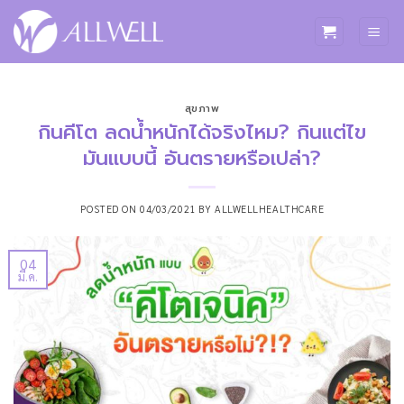
ข้าม
ไป
ยัง
เนื้อหา
สุขภาพ
กินคีโต ลดน้ำหนักได้จริงไหม? กินแต่ไข
มันแบบนี้ อันตรายหรือเปล่า?
POSTED ON
04/03/2021
BY
ALLWELLHEALTHCARE
04
มี.ค.