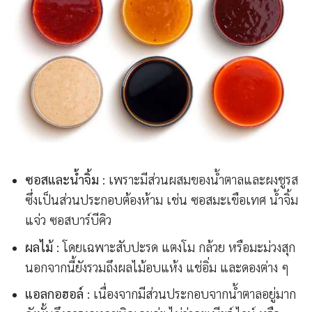
ซอสและน้ำจิ้ม
: เพราะมีส่วนผสมของน้ำตาลและผงชูรส
ซึ่งเป็นส่วนประกอบต้องห้าม เช่น ซอสมะเขือเทศ น้ำจิ้ม
แจ่ว ซอสบาร์บีคิว
ผลไม้
: โดยเฉพาะสับปะรด แตงโม กล้วย หรือมะม่วงสุก
นอกจากนี้ยังรวมถึงผลไม้อบแห้ง แช่อิ่ม และดองต่าง ๆ
แอลกอฮอล์
: เนื่องจากมีส่วนประกอบจากน้ำตาลอยู่มาก