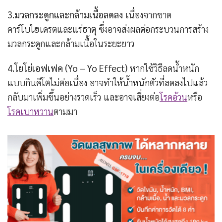
3.มวลกระดูกและกล้ามเนื้อลดลง
เนื่องจากขาด
คาร์โบไฮเดรตและแร่ธาตุ ซึ่งอาจส่งผลต่อกระบวนการสร้าง
มวลกระดูกและกล้ามเนื้อในระยะยาว
4.โยโย่เอฟเฟค (Yo – Yo Effect)
หากใช้วิธีลดน้ำหนัก
แบบกินคีโตไม่ต่อเนื่อง อาจทำให้น้ำหนักตัวที่ลดลงไปแล้ว
กลับมาเพิ่มขึ้นอย่างรวดเร็ว และอาจเสี่ยงต่อ
โรคอ้วน
หรือ
โรคเบาหวาน
ตามมา