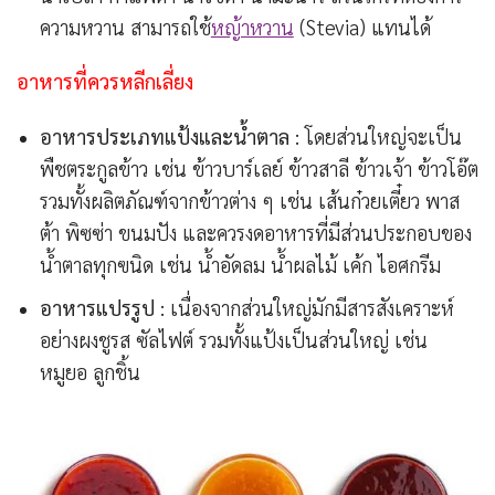
ความหวาน สามารถใช้
หญ้าหวาน
(Stevia) แทนได้
อาหารที่ควรหลีกเลี่ยง
อาหารประเภทแป้งและน้ำตาล
: โดยส่วนใหญ่จะเป็น
พืชตระกูลข้าว เช่น ข้าวบาร์เลย์ ข้าวสาลี ข้าวเจ้า ข้าวโอ๊ต
รวมทั้งผลิตภัณฑ์จากข้าวต่าง ๆ เช่น เส้นก๋วยเตี๋ยว พาส
ต้า พิซซ่า ขนมปัง และควรงดอาหารที่มีส่วนประกอบของ
น้ำตาลทุกฃนิด เช่น น้ำอัดลม น้ำผลไม้ เค้ก ไอศกรีม
อาหารแปรรูป
: เนื่องจากส่วนใหญ่มักมีสารสังเคราะห์
อย่างผงชูรส ซัลไฟต์ รวมทั้งแป้งเป็นส่วนใหญ่ เช่น
หมูยอ ลูกชิ้น