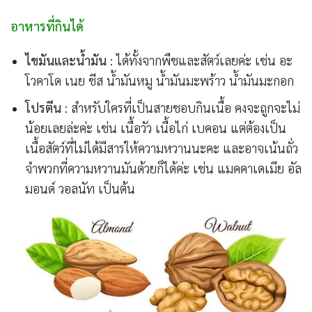
อาหารที่กินได้
ไขมันและน้ำมัน
: ได้ทั้งจากพืชและสัตว์เลยค่ะ เช่น อะ
โวคาโด เนย ชีส น้ำมันหมู น้ำมันมะพร้าว น้ำมันมะกอก
โปรตีน
: สำหรับใครที่เป็นสายชอบกินเนื้อ คงจะถูกจะไม่
น้อยเลยล่ะค่ะ เช่น เนื้อวัว เนื้อไก่ เบคอน แต่ต้องเป็น
เนื้อสัตว์ที่ไม่ได้มีสารให้ความหวานนะคะ และอาจเน้นถั่ว
จำพวกที่ความหวานมันด้วยก็ได้ค่ะ เช่น แมคคาเดเมีย อัล
มอนด์ วอลนัท เป็นต้น