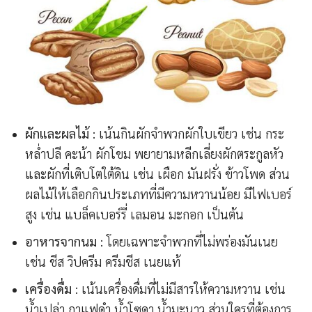
ผักและผลไม้
: เน้นกินผักจำพวกผักใบเขียว เช่น กระ
หล่ำปลี คะน้า ผักโขม พยายามหลีกเลี่ยงผักตระกูลหัว
และผักที่เติบโตใต้ดิน เช่น เผือก มันฝรั่ง ข้าวโพด ส่วน
ผลไม้ให้เลือกกินประเภทที่มีความหวานน้อย มีไฟเบอร์
สูง เช่น แบล็คเบอร์รี่ เลมอน มะกอก เป็นต้น
อาหารจากนม
: โดยเฉพาะจำพวกที่ไม่พร่องมันเนย
เช่น ชีส วิปครีม ครีมชีส เนยแท้
เครื่องดื่ม
: เน้นเครื่องดื่มที่ไม่มีสารให้ความหวาน เช่น
น้ำเปล่า กาแฟดำ น้ำโซดา น้ำมะนาว ส่วนใครที่ต้องการ