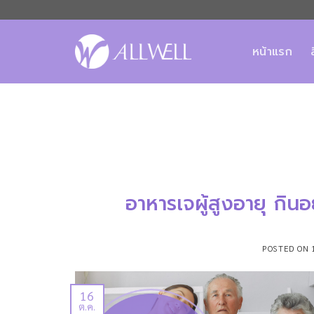
ข้าม
ไป
ยัง
หน้าแรก
เนื้อหา
อาหารเจผู้สูงอายุ กินอ
POSTED ON
16
ต.ค.