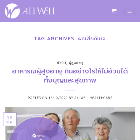
ข้าม
ไป
ยัง
เนื้อหา
TAG ARCHIVES:
ผลเสียกินเจ
ทั่วไป
,
ผู้สูงอายุ
อาหารเจผู้สูงอายุ กินอย่างไรให้ไม่อ้วนได้
ทั้งบุญและสุขภาพ
POSTED ON
16/10/2020
BY
ALLWELLHEALTHCARE
16
ต.ค.