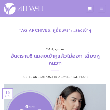
ข้าม
ไป
ยัง
เนื้อหา
TAG ARCHIVES:
หูอื้อเพราะแมลงเข้าหู
ทั่วไป
,
สุขภาพ
อันตราย!! แมลงเข้าหูแล้วไม่ออก เสี่ยงหู
หนวก
POSTED ON
16/08/2023
BY
ALLWELLHEALTHCARE
16
ส.ค.