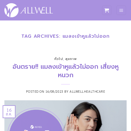
ข้าม
ไป
ยัง
เนื้อหา
TAG ARCHIVES:
แมลงเข้าหูแล้วไม่ออก
ทั่วไป
,
สุขภาพ
อันตราย!! แมลงเข้าหูแล้วไม่ออก เสี่ยงหู
หนวก
POSTED ON
16/08/2023
BY
ALLWELLHEALTHCARE
16
ส.ค.