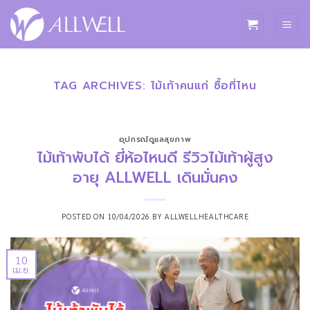
ข้าม
ไป
ยัง
เนื้อหา
TAG ARCHIVES:
ไม้เท้าคนแก่ ซื้อที่ไหน
อุปกรณ์ดูแลสุขภาพ
ไม้เท้าพับได้ ยี่ห้อไหนดี รีวิวไม้เท้าผู้สูง
อายุ ALLWELL เดินมั่นคง
POSTED ON
10/04/2026
BY
ALLWELLHEALTHCARE
10
เม.ย.