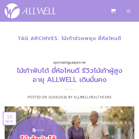
ข้าม
ไป
ยัง
เนื้อหา
TAG ARCHIVES:
ไม้เท้าช่วยพยุง ยี่ห้อไหนดี
อุปกรณ์ดูแลสุขภาพ
ไม้เท้าพับได้ ยี่ห้อไหนดี รีวิวไม้เท้าผู้สูง
อายุ ALLWELL เดินมั่นคง
POSTED ON
10/04/2026
BY
ALLWELLHEALTHCARE
10
เม.ย.