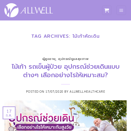
ข้าม
ไป
ยัง
เนื้อหา
TAG ARCHIVES:
ไม้เท้าหัดเดิน
ผู้สูงอายุ
,
อุปกรณ์ดูแลสุขภาพ
ไม้เท้า รถเข็นผู้ป่วย อุปกรณ์ช่วยเดินแบบ
ต่างๆ เลือกอย่างไรให้เหมาะสม?
POSTED ON
17/07/2020
BY
ALLWELLHEALTHCARE
17
ก.ค.