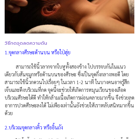
วิธีกดจุดลดความดัน
1.จุดกลางศีรษะด้านบน หรือไป่ฮุ่ย
สามารถใช้นิ้วลากจากใบหูทั้งสองข้าง ไปบรรจบกันในแนว
เดียวกับสันจมูกหรือด้านบนของศีรษะ ซึ่งเป็นจุดกึ่งกลางพอดี โดย
สามารถใช้นิ้วกดวนไปเรื่อยๆ ในเวลา 1-2 นาที ในบางคนอาจรู้สึก
เจ็บและตึงบริเวณที่กด จุดนี้จะช่วยให้เกิดการหมุนเวียนของเลือด
บริเวณศีรษะได้ดี ทำให้กล้ามเนื้อเกิดการผ่อนคลายมากขึ้น จึงช่วยลด
อาการปวดศีรษะลงได้ ไม่เพียงเท่านั้นยังช่วยให้เราหลับสนิทมากขึ้น
ด้วย
2.บริเวณจุดกลางคิ้ว หรืออิ้นถัง