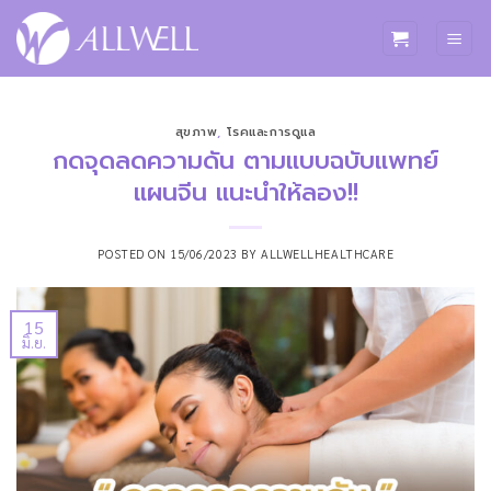
ข้าม
ไป
ยัง
เนื้อหา
สุขภาพ
,
โรคและการดูแล
กดจุดลดความดัน ตามแบบฉบับแพทย์
แผนจีน แนะนำให้ลอง!!
POSTED ON
15/06/2023
BY
ALLWELLHEALTHCARE
15
มิ.ย.