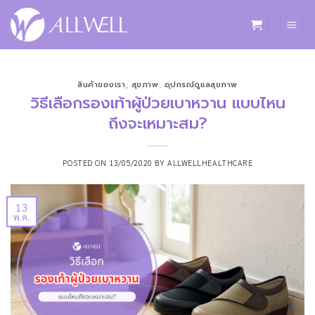
ข้าม
ไป
ยัง
เนื้อหา
สินค้าของเรา
,
สุขภาพ
,
อุปกรณ์ดูแลสุขภาพ
วิธีเลือกรองเท้าผู้ป่วยเบาหวาน แบบไหน
ถึงจะเหมาะสม?
POSTED ON
13/05/2020
BY
ALLWELLHEALTHCARE
13
พ.ค.