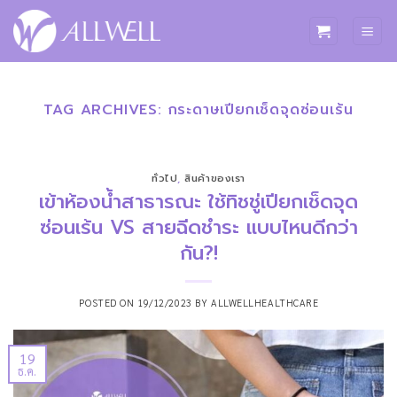
ข้าม
ไป
ยัง
เนื้อหา
TAG ARCHIVES:
กระดาษเปียกเช็ดจุดซ่อนเร้น
ทั่วไป
,
สินค้าของเรา
เข้าห้องน้ำสาธารณะ ใช้ทิชชู่เปียกเช็ดจุด
ซ่อนเร้น VS สายฉีดชำระ แบบไหนดีกว่า
กัน?!
POSTED ON
19/12/2023
BY
ALLWELLHEALTHCARE
19
ธ.ค.