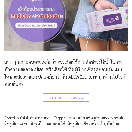
สาว ๆ หลายคนอาจสงสัยว่า ควรเลือกใช้สายฉีดชำระใช้น้ำในการ
ทำความสะอาดไปเลย หรือเลือกใช้ ทิชชู่เปียกเช็ดจุดซ่อนเร้น แบบ
ไหนจะสะอาดและปลอดภัยกว่ากัน ALLWELL จะพาทุกท่านไปไขคำ
ตอบกันค่ะ
CONTINUE READING
→
Posted in
ทั่วไป
,
สินค้าของเรา
|
Tagged
กระดาษเปียกเช็ดจุดซ่อนเร้น
,
ทิชชู่เปียก
,
ทิชชู่เปียกพกพา
,
ทิชชู่เปียกย่อยสลายได้
,
ทิชชู่เปียกเช็ดจุดซ่อนเร้น
,
ผ้าเปียก