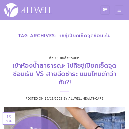
ข้าม
ไป
ยัง
เนื้อหา
TAG ARCHIVES:
ทิชชู่เปียกเช็ดจุดซ่อนเร้น
ทั่วไป
,
สินค้าของเรา
เข้าห้องน้ำสาธารณะ ใช้ทิชชู่เปียกเช็ดจุด
ซ่อนเร้น VS สายฉีดชำระ แบบไหนดีกว่า
กัน?!
POSTED ON
19/12/2023
BY
ALLWELLHEALTHCARE
19
ธ.ค.