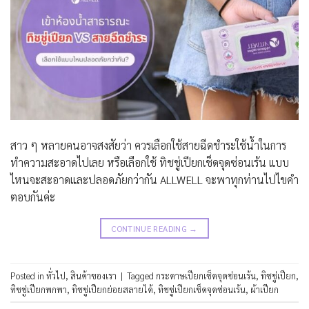
สาว ๆ หลายคนอาจสงสัยว่า ควรเลือกใช้สายฉีดชำระใช้น้ำในการ
ทำความสะอาดไปเลย หรือเลือกใช้ ทิชชู่เปียกเช็ดจุดซ่อนเร้น แบบ
ไหนจะสะอาดและปลอดภัยกว่ากัน ALLWELL จะพาทุกท่านไปไขคำ
ตอบกันค่ะ
CONTINUE READING
→
Posted in
ทั่วไป
,
สินค้าของเรา
|
Tagged
กระดาษเปียกเช็ดจุดซ่อนเร้น
,
ทิชชู่เปียก
,
ทิชชู่เปียกพกพา
,
ทิชชู่เปียกย่อยสลายได้
,
ทิชชู่เปียกเช็ดจุดซ่อนเร้น
,
ผ้าเปียก