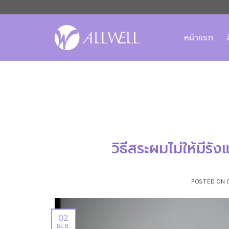
ข้าม
ไป
ยัง
หน้าแรก
เนื้อหา
วิธีสระผมไม่ให้มีร
POSTED ON
02
เม.ย.