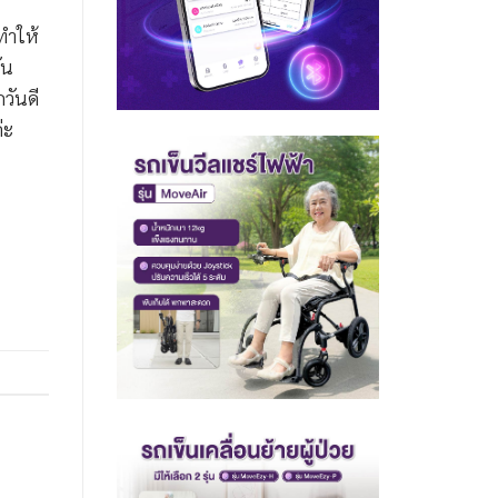
ทำให้
ัน
วันดี
่ะ