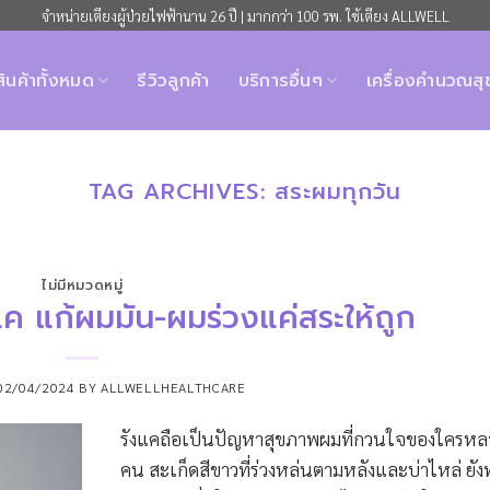
จำหน่ายเตียงผู้ป่วยไฟฟ้านาน 26 ปี | มากกว่า 100 รพ. ใช้เตียง ALLWELL
สินค้าทั้งหมด
รีวิวลูกค้า
บริการอื่นๆ
เครื่องคำนวณส
TAG ARCHIVES:
สระผมทุกวัน
ไม่มีหมวดหมู่
ังแค แก้ผมมัน-ผมร่วงแค่สระให้ถูก
02/04/2024
BY
ALLWELLHEALTHCARE
รังแคถือเป็นปัญหาสุขภาพผมที่กวนใจของใครห
คน สะเก็ดสีขาวที่ร่วงหล่นตามหลังและบ่าไหล่ ยัง