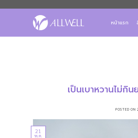
ข้าม
ไป
ยัง
หน้าแรก
เนื้อหา
เป็นเบาหวานไม่กินย
POSTED ON
21
พ.ค.