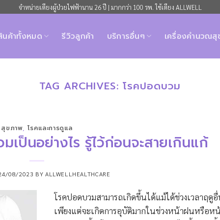
จำหน่ายเตียงผู้ป่วยไฟฟ้านาน 26 ปี | มากกว่า 100 รพ. ใช้เตียง ALLWELL
สินค้าทั้งหมด
รีวิวลูกค้า
บริการอื่นๆ
เครื่องคำนวณส
TAG ARCHIVES:
โรคปอดบวม
สุขภาพ
,
โรคและการดูแล
มเป็นอย่างไร รู้ไว้ก่อนจะสายเกินแก้
24/08/2023
BY
ALLWELLHEALTHCARE
โรคปอดบวมสามารถเกิดขึ้นได้แม้ได้ช่วงเวลาฤดูอื
เพียงแต่จะเกิดการอุบัติมากในช่วงหน้าฝนหรือหน