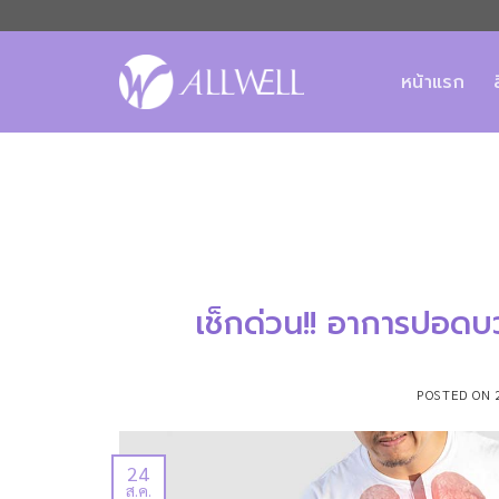
ข้าม
ไป
ยัง
หน้าแรก
เนื้อหา
เช็กด่วน!! อาการปอดบว
POSTED ON
24
ส.ค.