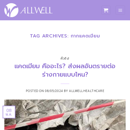
ข้าม
ไป
ยัง
เนื้อหา
TAG ARCHIVES:
กากแคดเมียม
ทั่วไป
แคดเมียม คืออะไร? ส่งผลอันตรายต่อ
ร่างกายแบบไหน?
POSTED ON
08/05/2024
BY
ALLWELLHEALTHCARE
08
พ.ค.