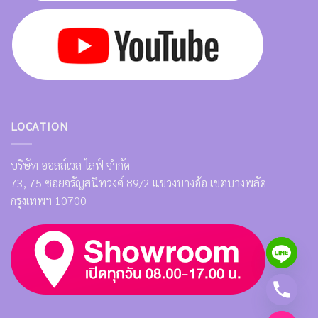
LOCATION
บริษัท ออลล์เวล ไลฟ์ จำกัด
73, 75 ซอยจรัญสนิทวงศ์ 89/2 แขวงบางอ้อ เขตบางพลัด
กรุงเทพฯ 10700