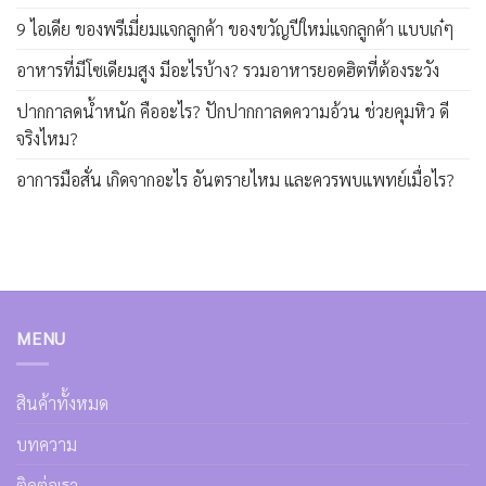
9 ไอเดีย ของพรีเมี่ยมแจกลูกค้า ของขวัญปีใหม่แจกลูกค้า แบบเก๋ๆ
อาหารที่มีโซเดียมสูง มีอะไรบ้าง? รวมอาหารยอดฮิตที่ต้องระวัง
ปากกาลดน้ำหนัก คืออะไร? ปักปากกาลดความอ้วน ช่วยคุมหิว ดี
จริงไหม?
อาการมือสั่น เกิดจากอะไร อันตรายไหม และควรพบแพทย์เมื่อไร?
MENU
สินค้าทั้งหมด
บทความ
ติดต่อเรา