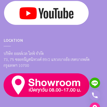
LOCATION
บริษัท ออลล์เวล ไลฟ์ จำกัด
73, 75 ซอยจรัญสนิทวงศ์ 89/2 แขวงบางอ้อ เขตบางพลัด
กรุงเทพฯ 10700