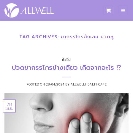
ข้าม
ไป
ยัง
เนื้อหา
TAG ARCHIVES:
ขากรรไกรอักเสบ ปวดหู
ทั่วไป
ปวดขากรรไกรข้างเดียว เกิดจากอะไร !?
POSTED ON
28/04/2024
BY
ALLWELLHEALTHCARE
28
เม.ย.