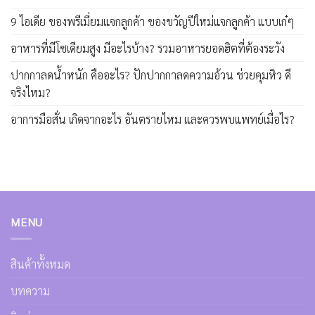
9 ไอเดีย ของพรีเมี่ยมแจกลูกค้า ของขวัญปีใหม่แจกลูกค้า แบบเก๋ๆ
อาหารที่มีโซเดียมสูง มีอะไรบ้าง? รวมอาหารยอดฮิตที่ต้องระวัง
ปากกาลดน้ำหนัก คืออะไร? ปักปากกาลดความอ้วน ช่วยคุมหิว ดี
จริงไหม?
อาการมือสั่น เกิดจากอะไร อันตรายไหม และควรพบแพทย์เมื่อไร?
MENU
สินค้าทั้งหมด
บทความ