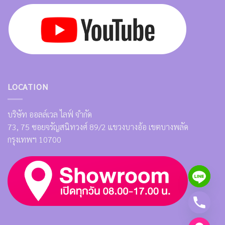
LOCATION
บริษัท ออลล์เวล ไลฟ์ จำกัด
73, 75 ซอยจรัญสนิทวงศ์ 89/2 แขวงบางอ้อ เขตบางพลัด
กรุงเทพฯ 10700