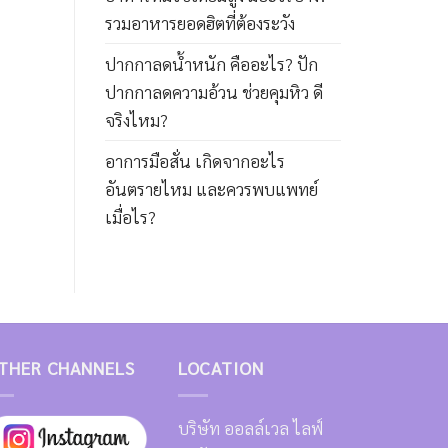
รวมอาหารยอดฮิตที่ต้องระวัง
ปากกาลดน้ำหนัก คืออะไร? ปัก
ปากกาลดความอ้วน ช่วยคุมหิว ดี
จริงไหม?
อาการมือสั่น เกิดจากอะไร
อันตรายไหม และควรพบแพทย์
เมื่อไร?
THER CHANNELS
LOCATION
บริษัท ออลล์เวล ไลฟ์