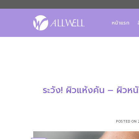
ข้าม
ไป
ยัง
หน้าแรก
เนื้อหา
ระวัง! ผิวแห้งคัน – ผิวหนั
POSTED ON