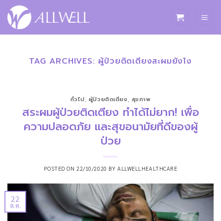
ข้าม
ไป
ยัง
เนื้อหา
TAG ARCHIVES:
ผู้ป่วยติดเตียงสะผมยังไง
ทั่วไป
,
ผู้ป่วยติดเตียง
,
สุขภาพ
สระผมผู้ป่วยติดเตียง ทำได้ไม่ยาก! เพื่อ
ความปลอดภัย และสุขอนามัยที่ดีของผู้
ป่วย
POSTED ON
22/10/2020
BY
ALLWELLHEALTHCARE
22
ต.ค.