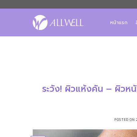
ข้าม
ไป
ยัง
หน้าแรก
เนื้อหา
ระวัง! ผิวแห้งคัน – ผิวหนั
POSTED ON