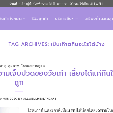
จำหน่ายเตียงผู้ป่วยไฟฟ้านาน 26 ปี | มากกว่า 100 รพ. ใช้เตียง ALLWELL
สินค้าทั้งหมด
รีวิวลูกค้า
บริการอื่นๆ
เครื่องคำนวณส
TAG ARCHIVES:
เป็นเก๊าต์กินอะไรได้บ้าง
งอายุ
,
สุขภาพ
,
โรคและการดูแล
ามเจ็บปวดของวัยเก๋า เลี่ยงได้แค่กินใ
ถูก
24/08/2020
BY
ALLWELLHEALTHCARE
โรคเกาต์ และเกาต์เทียม พบได้บ่อยโดยเฉพาะในผู