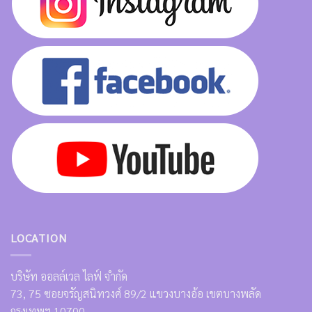
LOCATION
บริษัท ออลล์เวล ไลฟ์ จำกัด
73, 75 ซอยจรัญสนิทวงศ์ 89/2 แขวงบางอ้อ เขตบางพลัด
กรุงเทพฯ 10700