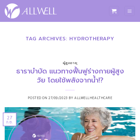
ข้าม
ไป
ยัง
เนื้อหา
TAG ARCHIVES:
HYDROTHERAPY
ผู้สูงอายุ
ธาราบำบัด แนวทางฟื้นฟูร่างกายผู้สูง
วัย โดยใช้พลังจากน้ำ!?
POSTED ON
27/09/2023
BY
ALLWELLHEALTHCARE
27
ก.ย.