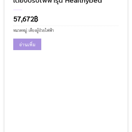
เตียงปรับไฟฟ้ารุ่น Healthybed
57,672
฿
หมวดหมู่:
เตียงผู้ป่วยไฟฟ้า
อ่านเพิ่ม