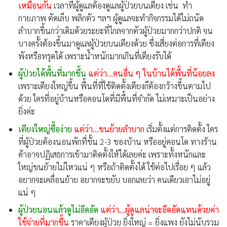
เหมือนกัน
เวลาที่ผู้ดูแลต้องดูแลผู้ป่วยบนเตียง เช่น ทำ
กายภาพ ตัดเล็บ พลิกตัว ฯลฯ ผู้ดูแลจะทำกิจกรรมได้ไม่ถนัด
ลำบากขึ้นกว่าเดิมด้วยระยะที่ไกลจากตัวผู้ป่วยมากกว่าปกติ จน
บางครั้งต้องขึ้นมาดูแลผู้ป่วยบนเตียงด้วย ซึ่งเสี่ยงต่อการที่เตียง
พังหรือทรุดได้ เพราะน้ำหนักมากเกินที่เตียงรับได้
ผู้ป่วยได้พื้นที่มากขึ้น
แต่ว่า…คนอื่น ๆ ในบ้านได้พื้นที่น้อยลง
เพราะเตียงใหญ่ขึ้น พื้นที่ที่ใช้ติดตั้งเตียงก็ต้องกว้างขึ้นตามไป
ด้วย ใครที่อยู่บ้านหรือคอนโดที่มีพื้นที่จำกัด ไม่เหมาะเป็นอย่าง
ยิ่งค่ะ
เตียงใหญ่ซื้อง่าย
แต่ว่า…ขนย้ายลำบาก
เริ่มตั้งแต่การติดตั้ง ใคร
ที่ผู้ป่วยต้องนอนพักที่ชั้น 2-3 ของบ้าน หรืออยู่คอนโด ทางร้าน
ค้าอาจปฏิเสธการเข้ามาติดตั้งให้ได้เลยค่ะ เพราะทั้งหนักและ
ใหญ่ขนย้ายไม่ไหวแน่ ๆ หรือถ้าติดตั้งได้ ใช้ต่อไปเรื่อย ๆ แล้ว
อยากจะเคลื่อนย้าย อยากจะขยับ บอกเลยว่า คนเดียวเอาไม่อยู่
แน่ ๆ
ผู้ป่วยนอนแล้วดูไม่อึดอัด
แต่ว่า…ผู้ดูแลน่าจะอึดอัดแทน
ด้วยค่า
ใช้จ่ายที่มากขึ้น
ราคาเตียงผู้ป่วย ยิ่งใหญ่ = ยิ่งแพง ยังไม่นับรวม