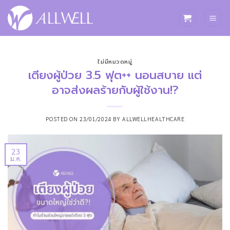
ข้าม
ไป
ยัง
เนื้อหา
ไม่มีหมวดหมู่
เตียงผู้ป่วย 3.5 ฟุต++ นอนสบาย แต่
อาจส่งผลร้ายกับผู้ใช้งาน!?
POSTED ON
23/01/2024
BY
ALLWELLHEALTHCARE
23
ม.ค.