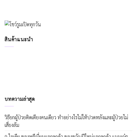
สินค้าแนะนำ
บทความล่าสุด
วิธียกผู้ป่วยติดเตียงคนเดียว ทำอย่างไรไม่ให้ปวดหลังและผู้ป่วยไม่
เสี่ยงล้ม
9 ไอเดีย ของพรีเมี่ยมแจกลูกค้า ของขวัญปีใหม่แจกลูกค้า แบบเก๋ๆ