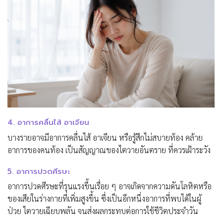
4. อาการคลื่นไส้ อาเจียน
บางรายอาจมีอาการคลื่นไส้ อาเจียน หรือรู้สึกไม่สบายท้อง คล้าย
อาการของคนท้อง เป็นสัญญาณของไตวายอันตราย ที่ควรเฝ้าระวัง
5. อาการปวดศีรษะ
อาการปวดศีรษะที่รุนแรงขึ้นเรื่อย ๆ อาจเกิดจากความดันโลหิตหรือ
ของเสียในร่างกายที่เพิ่มสูงขึ้น ซึ่งเป็นอีกหนึ่งอาการที่พบได้ในผู้
ป่วย ไตวายเฉียบพลัน จนส่งผลกระทบต่อการใช้ชีวิตประจำวัน