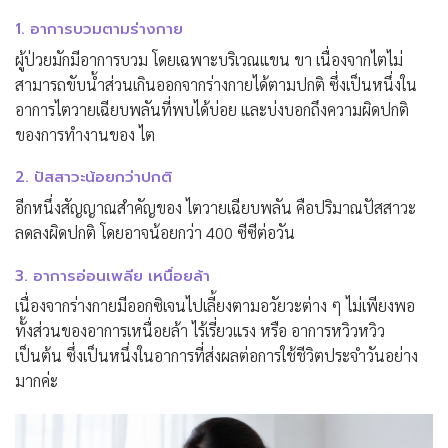
1. อาการบวมตามร่างกาย
ผู้ป่วยมักมีอาการบวม โดยเฉพาะบริเวณแขน ขา เนื่องจากไตไม่
สามารถขับน้ำส่วนเกินออกจากร่างกายได้ตามปกติ ซึ่งเป็นหนึ่งใน
อาการไตวายเฉียบพลันที่พบได้บ่อย และบ่งบอกถึงความผิดปกติ
ของการทำงานของ ไต
2. ปัสสาวะน้อยกว่าปกติ
อีกหนึ่งสัญญาณสำคัญของ ไตวายเฉียบพลัน คือปริมาณปัสสาวะ
ลดลงผิดปกติ โดยอาจน้อยกว่า 400 ซีซีต่อวัน
3. อาการอ่อนเพลีย เหนื่อยล้า
เนื่องจากร่างกายมีออกซิเจนไปเลี้ยงตามอวัยวะต่าง ๆ ไม่เพียงพอ
ทั้งส่วนของอาการเหนื่อยล้า ไร้เรี่ยวแรง หรือ อาการหวิวหวิว
เป็นต้น ซึ่งเป็นหนึ่งในอาการที่ส่งผลต่อการใช้ชีวิตประจำวันอย่าง
มากค่ะ