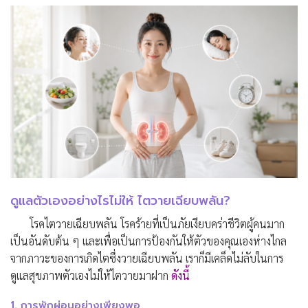
ดูแลตัวเองอย่างไรไม่ให้ ไตวายเฉียบพลัน
?
โรคไตวายเฉียบพลัน โรคร้ายที่เป็นภัยเงียบคร่าชีวิตผู้คนมาก
เป็นอันดับต้น ๆ และเพื่อเป็นการป้องกันให้ตัวของคุณเองห่างไกล
จาก
ภาวะของการเกิดไตซึ่งวายเฉียบพลัน เราก็มีเคล็ดไม่ลับในการ
ดูแลสุขภาพ
ตัวเองไม่ให้ไตวาย
มาฝาก
ดังนี้
1.
การพักผ่อนอย่างเพียงพอ