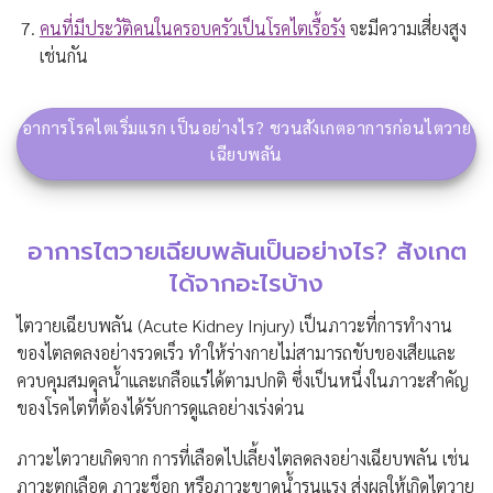
คนที่มีประวัติคนในครอบครัวเป็นโรคไตเรื้อรัง
จะมีความเสี่ยงสูง
เช่นกัน
อาการโรคไตเริ่มแรก เป็นอย่างไร? ชวนสังเกตอาการก่อนไตวาย
เฉียบพลัน
อาการไตวายเฉียบพลันเป็นอย่างไร? สังเกต
ได้จากอะไรบ้าง
ไตวายเฉียบพลัน (Acute Kidney Injury) เป็นภาวะที่การทำงาน
ของไตลดลงอย่างรวดเร็ว ทำให้ร่างกายไม่สามารถขับของเสียและ
ควบคุมสมดุลน้ำและเกลือแร่ได้ตามปกติ ซึ่งเป็นหนึ่งในภาวะสำคัญ
ของโรคไตที่ต้องได้รับการดูแลอย่างเร่งด่วน
ภาวะไตวายเกิดจาก การที่เลือดไปเลี้ยงไตลดลงอย่างเฉียบพลัน เช่น
ภาวะตกเลือด ภาวะช็อก หรือภาวะขาดน้ำรุนแรง ส่งผลให้เกิดไตวาย