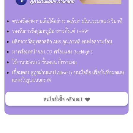
ตรวจวัดค่าความเค็มได้อย่างรวดเร็วภายในประมาณ 5 วินาที
รองรับการวัดอุณหภูมิอาหารตั้งแต่ 1–99°
ผลิตจากวัสดุพลาสติก ABS คุณภาพดี ทนต่อความร้อน
มาพร้อมหน้าจอ LCD พร้อมแสง Backlight
ใช้งานสะดวก 3 ขั้นตอน ก็ทราบผล
เชื่อมต่อบลูทูธผ่านแอป Allwell+ บนมือถือ เพื่อบันทึกผลและ
แสดงในรูปแบบกราฟ
สนใจสั่งซื้อ คลิกเลย!