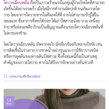
ไตวายเฉียบพลัน
ถือเป็นภาวะร้ายแรงในกลุ่มผู้ป่วยโรคไตที่สามารถ
เกิดขึ้นได้อย่างรวดเร็ว เมื่อไตมีการทำงานผิดปกติ จนเกิดภาวะไต
วาย โดยอาการไตวายหากไม่สังเกตให้ดี อาจไม่สามารถรับรู้ได้ใน
ระยะแรก ซึ่งอาการที่พบได้บ่อย ได้แก่ ปัสสาวะน้อย บวม เหนื่อย
ง่าย หรืออ่อนเพลีย ล้วนเป็นสัญญาณเตือนของไตวายเฉียบพลันที่
ไม่ควรมองข้าม
โดยไตวายเฉียบพลัน เกิดจากอะไร มักเกี่ยวข้องกับหลายปัจจัย เช่น
การติดเชื้อในร่างกาย การขาดน้ำอย่างรุนแรง การใช้ยาบางชนิด
หรือการอุดตันของทางเดินปัสสาวะ ซึ่งทั้งหมดนี้ถือเป็นสาเหตุ
สำคัญของภาวะไตวาย หากไม่ได้รับการรักษาอย่างทันท่วงที
บทความที่เกี่ยวข้อง
13
พ.ค.