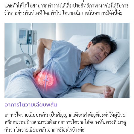
และทำให้ไตไม่สามารถทำงานได้เต็มประสิทธิภาพ หากไม่ได้รับการ
รักษาอย่างทันท่วงที โดยทั่วไป ไตวายเฉียบพลันอาการมีดังนี้ค่ะ
อาการไตวายเฉียบพลัน
อาการไตวายเฉียบพลัน เป็นสัญญาณเตือนสำคัญที่จะทำให้ผู้ป่วย
หรือคนรอบข้างสามารถสังเกตอาการไตวายได้อย่างทันท่วงที มาดู
กันว่า ไตวายเฉียบพลันอาการมีอะไรบ้างค่ะ