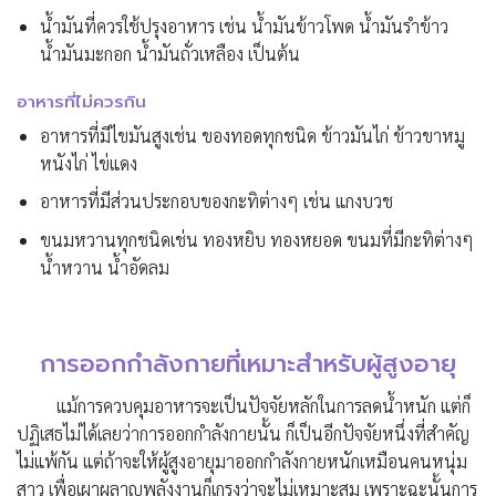
น้ำมันที่ควรใช้ปรุงอาหาร
เช่น
น้ำมันข้าวโพด
น้ำมันรำ
ข้าว
น้ำมันมะกอก น้ำมันถั่วเหลือง เป็นต้น
อาหารที่ไม่ควรกิน
อาหารที่มีไขมันสูงเช่น ของทอดทุกชนิด ข้าวมันไก่ ข้าวขาหมู
หนังไก่ ไข่แดง
อาหารที่มีส่วนประกอบของกะทิต่างๆ
เช่น
แกงบวช
ขนมหวานทุกชนิดเช่น ทองหยิบ ทองหยอด
ขนมที่มีกะทิต่างๆ
น้ำหวาน
น้ำอัดลม
การออกกำลังกายที่เหมาะสำหรับผู้สูงอายุ
แม้การควบคุมอาหารจะเป็นปัจจัยหลักในการลดน้ำหนัก แต่ก็
ปฏิเสธไม่ได้เลยว่าการออกกำลังกายนั้น ก็เป็นอีกปัจจัยหนึ่งที่สำคัญ
ไม่แพ้กัน แต่ถ้าจะให้ผู้สูงอายุมาออกกำลังกายหนักเหมือนคนหนุ่ม
สาว เพื่อเผาผลาญพลังงานก็เกรงว่าจะไม่เหมาะสม เพราะฉะนั้นการ