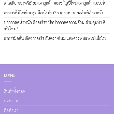
9 ไอเดีย ของพรีเมี่ยมแจกลูกค้า ของขวัญปีใหม่แจกลูกค้า แบบเก๋ๆ
อาหารที่มีโซเดียมสูง มีอะไรบ้าง? รวมอาหารยอดฮิตที่ต้องระวัง
ปากกาลดน้ำหนัก คืออะไร? ปักปากกาลดความอ้วน ช่วยคุมหิว ดี
จริงไหม?
อาการมือสั่น เกิดจากอะไร อันตรายไหม และควรพบแพทย์เมื่อไร?
MENU
สินค้าทั้งหมด
บทความ
ติดต่อเรา