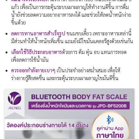
แก้ว เพื่อเป็นการกระตุ้นระบบเผาผลาญให้ทำงานดีขึ้น การดื่ม
น้ำยังช่วยลดความอยากอาหารลงได้
และ
ช่วยให้ลดน้ำหนักง่าย
ขึ้น
ด้วย
ลดการทานอาหารสำเร็จรูป
ขนมขบเคี้ยว เพราะอาหารเหล่านี้
มีส่วนทำให้น้ำหนักเพิ่มขึ้น แถมยังมีไขมันแคลอรีสูง
ด้วยเช่นกัน
เลือกใช้วิธีประกอบอาหาร
ด้วยการ ต้ม ตุ๋น อบ แทนการทอด
เพื่อลดการใช้น้ำมัน
ควรออกกำลังกายเบาๆ
เป็นประจำอย่างสม่ำเสมอ เพื่อให้
ร่างกายรู้สึกสดชื่น และกระตุ้นระบบเผาผลาญไขมันดีขึ้น