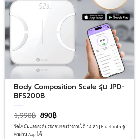
Body Composition Scale รุ่น JPD-
BFS200B
Original
Current
1,990
฿
890
฿
price
price
วัดไขมันและองค์ประกอบของร่างกายได้ 14 ค่า | Bluetooth ดู
was:
is:
ค่าผ่าน App ได้
1,990฿.
890฿.