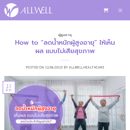
ข้าม
ไป
ยัง
เนื้อหา
ผู้สูงอายุ
How to “ลดน้ำหนักผู้สูงอายุ” ให้เห็น
ผล แบบไม่เสียสุขภาพ
POSTED ON
12/06/2023
BY
ALLWELLHEALTHCARE
12
มิ.ย.