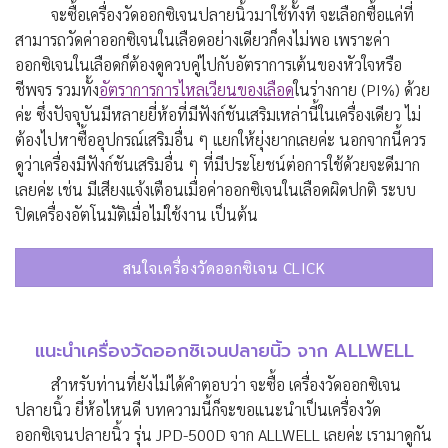
จะซื้อเครื่องวัดออกซิเจนปลายนิ้วมาใช้ทั้งที จะเลือกซื้อแค่ที่
สามารถวัดค่าออกซิเจนในเลือดอย่างเดียวก็คงไม่พอ เพราะค่า
ออกซิเจนในเลือดก็ต้องดูควบคู่ไปกับอัตราการเต้นของหัวใจหรือ
ชีพจร รวมทั้ง
อัตราการการไหลเวียนของเลือด
ในร่างกาย (PI%) ด้วย
ค่ะ ซึ่งปัจจุบันมีหลายยี่ห้อที่มีฟังก์ชันเสริมเหล่านี้ในเครื่องเดียว ไม่
ต้องไปหาซื้ออุปกรณ์เสริมอื่น ๆ แยกให้ยุ่งยากเลยค่ะ นอกจากนี้ควร
ดูว่าเครื่องมีฟังก์ชันเสริมอื่น ๆ ที่มีประโยชน์ต่อการใช้ด้วยจะดีมาก
เลยค่ะ เช่น มีเสียงแจ้งเตือนเมื่อค่าออกซิเจนในเลือดผิดปกติ ระบบ
ปิดเครื่องอัตโนมัติเมื่อไม่ใช้งาน เป็นต้น
สนใจเครื่องวัดออกซิเจน CLICK
แนะนำเครื่องวัดออกซิเจนปลายนิ้ว จาก ALLWELL
สำหรับท่านที่ยังไม่ได้คำตอบว่า จะซื้อ เครื่องวัดออกซิเจน
ปลายนิ้ว ยี่ห้อไหนดี บทความนี้ก็จะขอแนะนำเป็นเครื่องวัด
ออกซิเจนปลายนิ้ว รุ่น JPD-500D จาก ALLWELL เลยค่ะ เรามาดูกัน