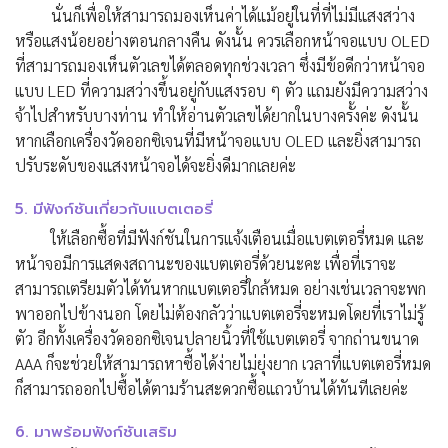
นั่นก็เพื่อให้สามารถมองเห็นค่าได้แม้อยู่ในที่ที่ไม่มีแสงสว่าง
หรือแสงน้อยอย่างตอนกลางคืน ดังนั้น ควรเลือกหน้าจอแบบ OLED
ที่สามารถมองเห็นตัวเลขได้ตลอดทุกช่วงเวลา ซึ่งมีข้อดีกว่าหน้าจอ
แบบ LED ที่ความสว่างขึ้นอยู่กับแสงรอบ ๆ ตัว แถมยังมีความสว่าง
จ้าไปสำหรับบางท่าน ทำให้อ่านตัวเลขได้ยากในบางครั้งค่ะ ดังนั้น
หากเลือกเครื่องวัดออกซิเจนที่มีหน้าจอแบบ OLED และยิ่งสามารถ
ปรับระดับของแสงหน้าจอได้จะยิ่งดีมากเลยค่ะ
5. มีฟังก์ชันเกี่ยวกับแบตเตอรี่
ให้เลือกซื้อที่มีฟังก์ชันในการแจ้งเตือนเมื่อแบตเตอรี่หมด และ
หน้าจอมีการแสดงสถานะของแบตเตอรี่ด้วยนะคะ เพื่อที่เราจะ
สามารถเตรียมตัวได้ทันหากแบตเตอรี่ใกล้หมด อย่างเช่นเวลาจะพก
พาออกไปข้างนอก โดยไม่ต้องกลัวว่าแบตเตอรี่จะหมดโดยที่เราไม่รู้
ตัว อีกทั้งเครื่องวัดออกซิเจนปลายนิ้วที่ใช้แบตเตอรี่ จากถ่านขนาด
AAA ก็จะช่วยให้สามารถหาซื้อได้ง่ายไม่ยุ่งยาก เวลาที่แบตเตอรี่หมด
ก็สามารถออกไปซื้อได้ตามร้านสะดวกซื้อแถวบ้านได้ทันทีเลยค่ะ
6. มาพร้อมฟังก์ชันเสริม