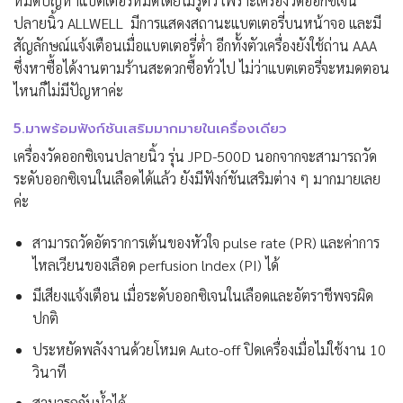
หมดปัญหาแบตเตอรี่หมดโดยไม่รู้ตัว เพราะเครื่องวัดออกซิเจน
ปลายนิ้ว ALLWELL มีการแสดงสถานะแบตเตอรี่บนหน้าจอ และมี
สัญลักษณ์แจ้งเตือนเมื่อแบตเตอรี่ต่ำ อีกทั้งตัวเครื่องยังใช้ถ่าน AAA
ซึ่งหาซื้อได้งานตามร้านสะดวกซื้อทั่วไป ไม่ว่าแบตเตอรี่จะหมดตอน
ไหนก็ไม่มีปัญหาค่ะ
5.มาพร้อมฟังก์ชันเสริมมากมายในเครื่องเดียว
เครื่องวัดออกซิเจนปลายนิ้ว รุ่น JPD-500D นอกจากจะสามารถวัด
ระดับออกซิเจนในเลือดได้แล้ว ยังมีฟังก์ชันเสริมต่าง ๆ มากมายเลย
ค่ะ
สามารถวัดอัตราการเต้นของหัวใจ pulse rate (PR) และค่าการ
ไหลเวียนของเลือด perfusion lndex (PI) ได้
มีเสียงแจ้งเตือน เมื่อระดับออกซิเจนในเลือดและอัตราชีพจรผิด
ปกติ
ประหยัดพลังงานด้วยโหมด Auto-off ปิดเครื่องเมื่อไม่ใช้งาน 10
วินาที
สามารถกันน้ำได้