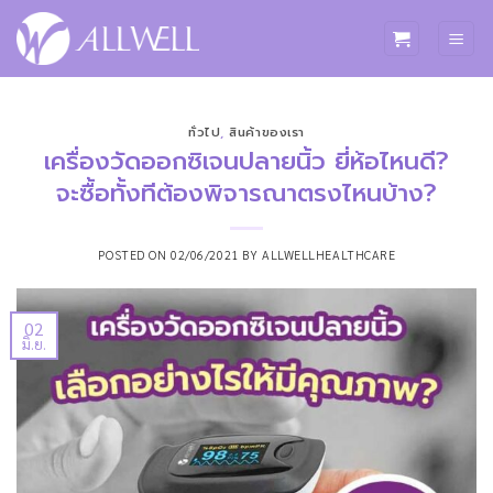
ข้าม
ไป
ยัง
เนื้อหา
ทั่วไป
,
สินค้าของเรา
เครื่องวัดออกซิเจนปลายนิ้ว ยี่ห้อไหนดี?
จะซื้อทั้งทีต้องพิจารณาตรงไหนบ้าง?
POSTED ON
02/06/2021
BY
ALLWELLHEALTHCARE
02
มิ.ย.