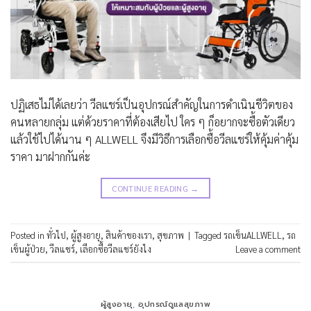
ปฏิเสธไม่ได้เลยว่า วีลแชร์เป็นอุปกรณ์สำคัญในการดำเนินชีวิตของ
คนหลายกลุ่ม แต่ด้วยราคาที่ต้องเสียไป ใคร ๆ ก็อยากจะซื้อตัวเดียว
แล้วใช้ไปได้นาน ๆ ALLWELL จึงมีวิธีการเลือกซื้อวีลแชร์ให้คุ้มค่าคุ้ม
ราคา มาฝากกันค่ะ
CONTINUE READING
→
Posted in
ทั่วไป
,
ผู้สูงอายุ
,
สินค้าของเรา
,
สุขภาพ
|
Tagged
รถเข็นALLWELL
,
รถ
เข็นผู้ป่วย
,
วีลแชร์
,
เลือกซื้อวีลแชร์ยังไง
Leave a comment
ผู้สูงอายุ
,
อุปกรณ์ดูแลสุขภาพ