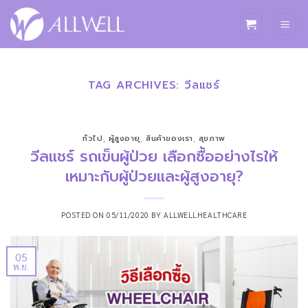
ข้าม
ไป
ยัง
เนื้อหา
TAG ARCHIVES:
วีลแชร์
ทั่วไป
,
ผู้สูงอายุ
,
สินค้าของเรา
,
สุขภาพ
วีลแชร์ รถเข็นผู้ป่วย เลือกซื้ออย่างไรให้
เหมาะกับผู้ป่วยและผู้สูงอายุ?
POSTED ON
05/11/2020
BY
ALLWELLHEALTHCARE
05
พ.ย.