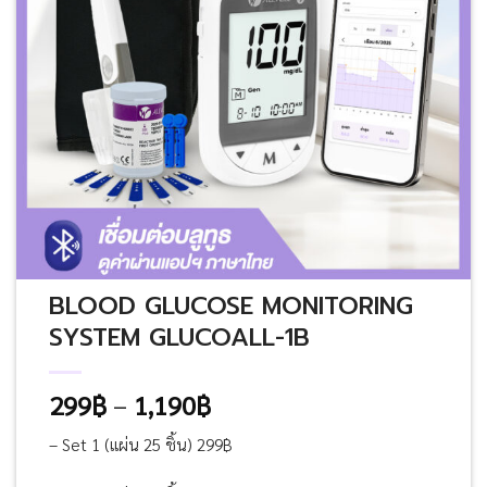
BLOOD GLUCOSE MONITORING
SYSTEM GLUCOALL-1B
Price
299
฿
–
1,190
฿
range:
– Set 1 (แผ่น 25 ชิ้น) 299฿
299฿
through