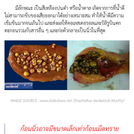
มีลักษณะ เป็นสีเหลืองปนดำ หรือน้ำตาล เกิดจากการที่น้ำดี
ไม่สามารถขับของเสียออกมาได้อย่างเหมาะสม ทำให้น้ำดีมีความ
เข้มข้นมากจนเกินไป และส่งผลให้คอเลสเตอรอลและบิลิรูบินตก
ตะกอนรวมกับสารอื่น ๆ และก่อตัวกลายเป็นนิ่วในที่สุด
IMAGE SOURCE : www.slideshare.net (Shashidhar Venkatesh Murthy)
ก้อนนิ่วอาจมีขนาดเล็กเท่าก้อนเม็ดทราย