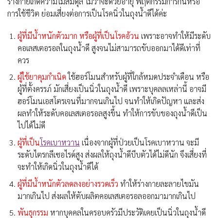
ร่างกายเกิดความไม่สมดุล ไม่ว่าจะด้วยอายุ พฤติกรรมการกินหรือ
การใช้ชีวิต ย่อมเสี่ยงต่อการเป็นโรคนิ่วในถุงน้ำดีได้ค่ะ
ผู้ที่มีน้ำหนักตัวมาก หรือผู้ที่เป็นโรคอ้วน
เพราะอาจทำให้มีระดับ
คอเลสเตอรอลในถุงน้ำดี สูงจนไม่สามารถขับออกมาได้ดีเท่าที่
ควร
ผู้ใช้ยาคุมกำเนิด
ใช้ฮอร์โมนสำหรับผู้ที่ใกล้หมดประจำเดือน หรือ
ผู้ที่ตั้งครรภ์ มักเสี่ยงเป็นนิ่วในถุงน้ำดี เพราะบุคลลเหล่านี้ อาจมี
ฮอร์โมนเอสโตรเจนที่มากจนเกินไป จนทำให้เกิดปัญหา และส่ง
ผลทำให้ระดับคอเลสเตอรอลสูงขึ้น ทำให้การขับของถุงน้ำดีเป็น
ไปได้ไม่ดี
ผู้ที่เป็น
โรคเบาหวาน
เนื่องจากผู้ที่ป่วยเป็นโรคเบาหวาน จะมี
ระดับไตรกลีเซอไรด์สูง ส่งผลให้ถุงน้ำดีบีบตัวได้ไม่ดีนัก จึงเสี่ยงที่
จะทำให้เกิดนิ่วในถุงน้ำดีได้
ผู้ที่มีน้ำหนักตัวลดลงอย่างรวดเร็ว
ทำให้ร่างกายละลายไขมัน
มากเกินไป ส่งผลให้ตับผลิตคอเลสเตอรอลออกมามากเกินไป
พันธุกรรม
หากบุคคลในครอบครัวมีประวัติเคยเป็นนิ่วในถุงน้ำดี