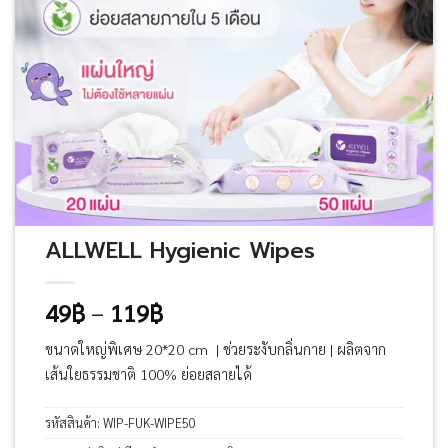
ALLWELL Hygienic Wipes
Price
49
฿
–
119
฿
range:
ขนาดใหญ่พิเศษ 20*20 cm | ช่วยระงับกลิ่นกาย | ผลิตจาก
49฿
เส้นใยธรรมชาติ 100% ย่อยสลายได้
through
119฿
รหัสสินค้า:
WIP-FUK-WIPE50