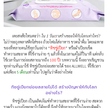
เคยสงสัยไหมคะว่า
ใน 1 วันเราสร้างขยะให้กับโลกเท่าไหร่?
ไม่ว่าจะถุงพลาสติกใส่ของ ถ้วยโฟมใส่อาหาร ขวดน้ำดื่ม โดยเฉพาะ
ของที่หลายคนใช้ทุกวันอย่าง “
ทิชชู่เปียก
” หรือผ้าเปียกเช็ด
ทำความสะอาด ที่ใช้งานง่าย ๆ แล้วทิ้งในเวลาแค่ไม่กี่วินาที แต่กลับ
ใช้เวลาในการย่อยสลายมากถึง
100 ปี
! บทความนี้ จึงอยากเชิญชวน
ทุกท่านหันมาใช้ ทิชชู่เปียกย่อยสลายได้ ของ ALLWELL ที่ใช้เวลา
แค่เพียง
5 เดือน
เท่านั้น! ไปดูกันว่าดีอย่างไรค่ะ
ทิชชู่เปียกย่อยสลายไม่ได้ สร้างปัญหาให้กับโลก
อย่างไร?
ทิชชู่เปียก เป็นผลิตภัณฑ์ทำความสะอาดที่ใช้งานง่าย สะดวก
รวดเร็ว แถมยังพกพาไปได้ทุกที่ จึงทำให้กลายมาเป็นไอเทมติดตัว