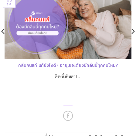
ส.ค.
กลิ่นคนแก่ แก้ยังไงดี? อายุเยอะต้องมีกลิ่นนี้ทุกคนไหม?
สิ่งหนึ่งที่หลา [...]