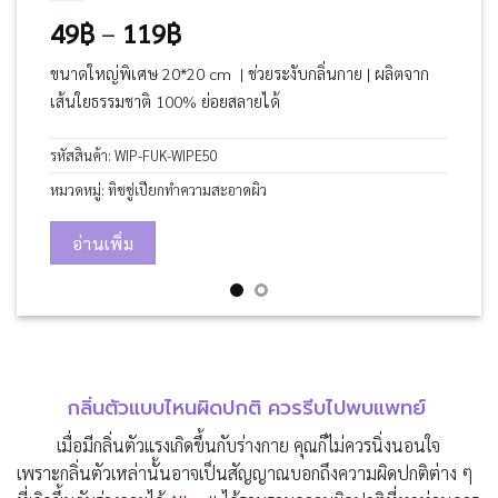
Price
49
฿
–
119
฿
range:
ขนาดใหญ่พิเศษ 20*20 cm | ช่วยระงับกลิ่นกาย | ผลิตจาก
49฿
เส้นใยธรรมชาติ 100% ย่อยสลายได้
through
119฿
รหัสสินค้า:
WIP-FUK-WIPE50
หมวดหมู่:
ทิชชู่เปียกทำความสะอาดผิว
อ่านเพิ่ม
กลิ่นตัวแบบไหนผิดปกติ ควรรีบไปพบแพทย์
เมื่อมีกลิ่นตัวแรงเกิดขึ้นกับร่างกาย คุณก็ไม่ควรนิ่งนอนใจ
เพราะกลิ่นตัวเหล่านั้นอาจเป็นสัญญาณบอกถึงความผิดปกติต่าง ๆ