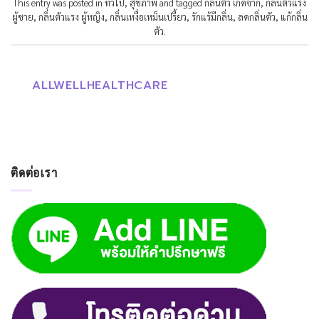
This entry was posted in
ทั่วไป
,
สุขภาพ
and tagged
กลิ่นตัว เกิดจาก
,
กลิ่นตัวแรง
ผู้ชาย
,
กลิ่นตัวแรง ผู้หญิง
,
กลิ่นเหงื่อเหม็นเปรี้ยว
,
รักแร้มีกลิ่น
,
ลดกลิ่นตัว
,
แก้กลิ่น
ตัว
.
ALLWELLHEALTHCARE
ติดต่อเรา