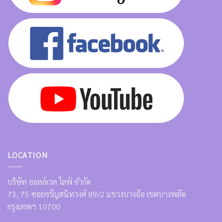
LOCATION
บริษัท ออลล์เวล ไลฟ์ จำกัด
73, 75 ซอยจรัญสนิทวงศ์ 89/2 แขวงบางอ้อ เขตบางพลัด
กรุงเทพฯ 10700