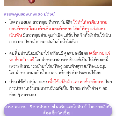
สรรพคุณของนางแซง มีดังนี้
โลดทะนงแดง สรรพคุณ ที่ทราบกันดีคือ
ใช้ทำให้อาเจียน ช่วย
ถอนพิษยาเบื่อเมาพิษเห็ด และพิษหอย ใช้แก้พิษงู แก้เสมหะ
เป็นพิษ
มีสรรพคุณช่วยคุมกำเนิด แก้วัณโรค อีกทั้งยังช่วยใช้เป็น
ยาระบาย โดยนำรากมาฝนกินกับน้ำได้ด้วย
คนพื้นบ้านนิยมนำมาใช้ เกลื่อนฝี ดูดหนองฝีแตก
เคล็ดบวม แก้
ฟกช้ำ แก้ปวดฝี
โดยนำรากมาฝนทาบริเวณที่เป็น ไม่เพียงแค่นี้
เพราะยังสามารถนำมาใช้แก้พิษงู ถอนพิษสุรา แก้พิษแมงมุม
โดยนำรากมาฝนกับน้ำมะนาว หรือ สุรารับประทานได้เลย
นำมาใช้ทำ สบู่นางแซง
เพื่อใช้แก้สิวฝ้า และฟกช้ำเคล็ดบวม
โดย
การนำเอาเหง้ามาฝนทาบริเวณที่เป็น ฝ้า รอยฟกซ้ำต่าง ๆ จะ
ค่อย ๆ ลดจางลง
อ่านบทความ : 5 สารอันตรายในครีม และโลชั่น ถ้าไม่อยากผิวพัง
ต้องเช็กก่อนซื้อ!!!