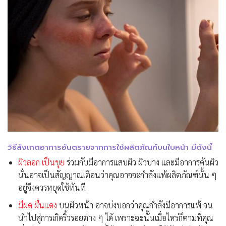
วิธีสังเกตอาการอันตรายจากการใช้ผลิตภัณฑ์บนใบหน้า มีดังนี้
ผิวลอก เป็นขุย
ร่วมกับมีอาการแสบผิว ผิวบาง และมีอาการคันผิว
นั่นอาจเป็นสัญญาณเตือนว่าคุณอาจจะกำลังแพ้ผลิตภัณฑ์นั้น ๆ
อยู่จึงควรหยุดใช้ทันที
มีผด ผื่นแดง
บนผิวหน้า อาจบ่งบอกว่าคุณกำลังมีอาการแพ้ จน
นำไปสู่การเกิดริ้วรอยต่าง ๆ ได้ เพราะฉะนั้นเมื่อไหร่ก็ตามที่คุณ