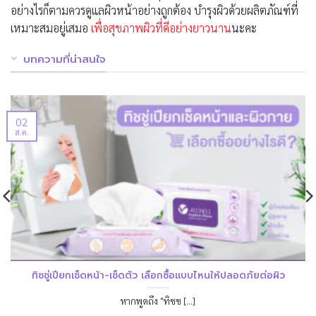
อย่างไรก็ตามควรดูแลผิวหน้าอย่างถูกต้อง บำรุงผิวด้วยผลิตภัณฑ์ที่
เหมาะสมอยู่เสมอ
เพื่อสุขภาพผิวที่ดีอย่างยาวนาน
นะคะ
บทความที่น่าสนใจ
02
ส.ค.
ทิชชู่เปียกเช็ดหน้า-เช็ดตัว เลือกซื้อแบบไหนให้ปลอดภัยต่อผิว
หากพูดถึง "ทิชช [...]