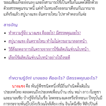
ระผมสีผมก็จะอ่อนลง และยังสามารถใช้เป็นครีมกันแดดได้อีกด้วย
ด้วยสรรพคุณขนาดนี้ แต่ทำไมหมอถึงออกมาเตือนกันมากมาย
แท้จริงแล้ว สบู่นางแซง อันตรายไหม ไปหาคำตอบกันค่ะ
สารบัญ
ทำความรู้จัก! นางแซง คืออะไร? มีสรรพคุณอะไร?
สบู่นางแซง อันตรายไหม ทำไมไม่ควรเอามาลอกหน้า
วิธีสังเกตอาการอันตรายจากการใช้ผลิตภัณฑ์บนใบหน้า
เลือกใช้ผลิตภัณฑ์บนใบหน้าอย่างไรถึงจะดี
ทำความรู้จัก! นางแซง คืออะไร? มีสรรพคุณอะไร?
นางแซง
คือ พันธุ์พืชชนิดหนึ่งที่มีถิ่นกำเนิดดั้งเดิมใน
ประเทศไทย ตลอดจนถึงประเทศเพื่อนบ้าน เช่น พม่า ลาว กัมพูชา
และมาเลเซีย บ้างรู้จักกันในชื่อ โลดทะนงแดงหรือรักทะนง ปัจจุบันมี
การกระจายพันธุ์ไปยังบริเวณใกล้เคียง เช่น อินโดนีเซีย ฟิลิปปินส์