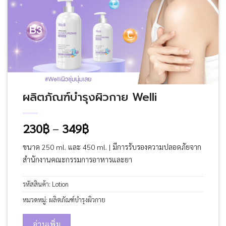
ผลิตภัณฑ์บำรุงผิวกาย Welli
Price
230
฿
–
349
฿
range:
ขนาด 250 ml. และ 450 ml. | มีการรับรองความปลอดภัยจาก
230฿
สำนักงานคณะกรรมการอาหารและยา
through
349฿
รหัสสินค้า:
Lotion
หมวดหมู่:
ผลิตภัณฑ์บำรุงผิวกาย
อ่านเพิ่ม