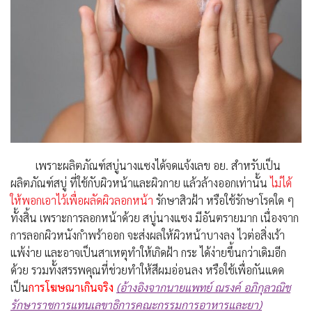
เพราะผลิตภัณฑ์สบู่นางแซงได้จดแจ้งเลข อย. สำหรับเป็น
ผลิตภัณฑ์สบู่ ที่ใช้กับผิวหน้าและผิวกาย แล้วล้างออกเท่านั้น
ไม่ได้
ให้พอกเอาไว้เพื่อผลัดผิวลอกหน้า
รักษาสิวฝ้า หรือใช้รักษาโรคใด ๆ
ทั้งสิ้น เพราะการลอกหน้าด้วย สบู่นางแซง มีอันตรายมาก เนื่องจาก
การลอกผิวหนังกำพร้าออก จะส่งผลให้ผิวหน้าบางลง ไวต่อสิ่งเร้า
แพ้ง่าย และอาจเป็นสาเหตุทำให้เกิดฝ้า กระ ได้ง่ายขึ้นกว่าเดิมอีก
ด้วย รวมทั้งสรรพคุณที่ช่วยทำให้สีผมอ่อนลง หรือใช้เพื่อกันแดด
เป็น
การโฆษณาเกินจริง
(อ้างอิงจากนายแพทย์ ณรงค์ อภิกุลวณิช
รักษาราชการแทนเลขาธิการคณะกรรมการอาหารและยา)