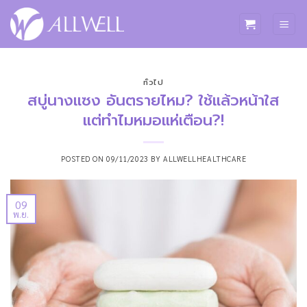
ข้าม
ไป
ยัง
เนื้อหา
ทั่วไป
สบู่นางแซง อันตรายไหม? ใช้แล้วหน้าใส
แต่ทำไมหมอแห่เตือน?!
POSTED ON
09/11/2023
BY
ALLWELLHEALTHCARE
09
พ.ย.