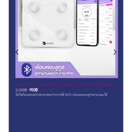
Body Analyzer Scale with Bluetooth Connection รุ่น BodyA-1B
Body 
Original
Current
2,100
฿
950
฿
1,99
price
price
วัดไขมันและองค์ประกอบของร่างกายได้ 20 ค่า | Bluetooth ดูค่าผ่าน App ได้
วัดไขม
ยงภาษา
was:
is:
2,100฿.
950฿.
004103