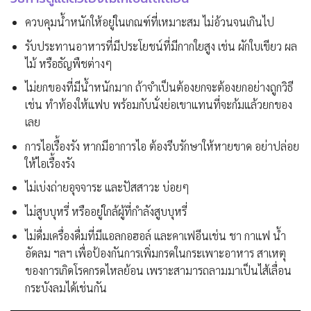
ควบคุมน้ำหนักให้อยู่ในเกณฑ์ที่เหมาะสม ไม่อ้วนจนเกินไป
รับประทานอาหารที่มีประโยชน์ที่มีกากใยสูง เช่น ผักใบเขียว ผล
ไม้ หรือธัญพืชต่างๆ
ไม่ยกของที่มีน้ำหนักมาก ถ้าจำเป็นต้องยกจะต้องยกอย่างถูกวิธี
เช่น ทำท้องให้แฟบ พร้อมกับนั่งย่อเขาแทนที่จะก้มแล้วยกของ
เลย
การไอเรื้องรัง หากมีอาการไอ ต้องรีบรักษาให้หายขาด อย่าปล่อย
ให้ไอเรื้องรัง
ไม่เบ่งถ่ายอุจจาระ และปัสสาวะ บ่อยๆ
ไม่สูบบุหรี่ หรืออยู่ใกล้ผู้ที่กำลังสูบบุหรี่
ไม่ดื่มเครื่องดื่มที่มีแอลกอฮอล์ และคาเฟอีนเช่น ชา กาแฟ น้ำ
อัดลม ฯลฯ เพื่อป้องกันการเพิ่มกรดในกระเพาะอาหาร สาเหตุ
ของการเกิดโรคกรดไหลย้อน เพราะสามารถลามมาเป็นไส้เลื่อน
กระบังลมได้เช่นกัน