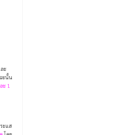
และ
ฉะนั้น
ีละ 1
นกระแส
ุด
โดย