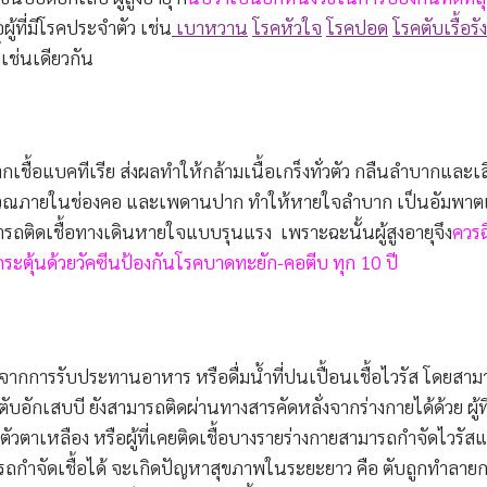
ผู้ที่มีโรคประจำตัว เช่น
เบาหวาน
โรคหัวใจ
โรคปอด
โรคตับเรื้อรัง
ี้เช่นเดียวกัน
อแบคทีเรีย ส่งผลทำให้กล้ามเนื้อเกร็งทั่วตัว กลืนลำบากและเสี
บริเวณภายในช่องคอ และเพดานปาก ทำให้หายใจลำบาก เป็นอัมพา
ารถติดเชื้อทางเดินหายใจแบบรุนแรง เพราะฉะนั้นผู้สูงอายุจึง
ควรฉ
ระตุ้นด้วยวัคซีนป้องกันโรคบาดทะยัก-คอตีบ ทุก 10 ปี
กการรับประทานอาหาร หรือดื่มน้ำที่ปนเปื้อนเชื้อไวรัส โดยสาม
บอักเสบบี ยังสามารถติดผ่านทางสารคัดหลั่งจากร่างกายได้ด้วย ผู้ที
ัวตาเหลือง หรือผู้ที่เคยติดเชื้อบางรายร่างกายสามารถกำจัดไวรัส
่สามารถกำจัดเชื้อได้ จะเกิดปัญหาสุขภาพในระยะยาว คือ ตับถูกทำลาย