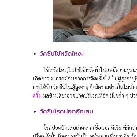
วัคซีนไข้หวัดใหญ่
ไข้หวัดใหญ่ไม่ใช่ไข้หวัดทั่วไปแต่มีความรุนแร
เกิดภาวะแทรกซ้อนจากการติดเชื้อได้ ในผู้สูงอายุท
การได้รับ วัคซีนในผู้สูงอายุ จึงมีความจำเป็นไม่น้
ครั้ง
ผลข้างเคียงอาจปวดบริเวณที่ฉีด มีไข้ต่ำ ๆ ปวด
วัคซีนโรคปอดอักเสบ
โรคปอดอักเสบเกิดจากเชื้อแบคทีเรีย ที่มีความอั
เลือด ดังนั้นจึงควรระวังเป็นอย่างมาก ซึ่งการฉีด วัค