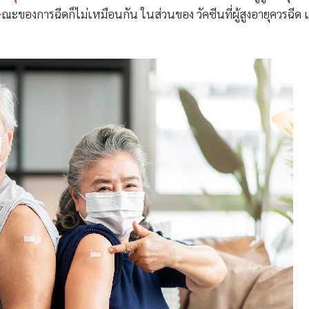
ของการฉีดก็ไม่เหมือนกัน ในส่วนของ วัคซีนที่ผู้สูงอายุควรฉีด เ