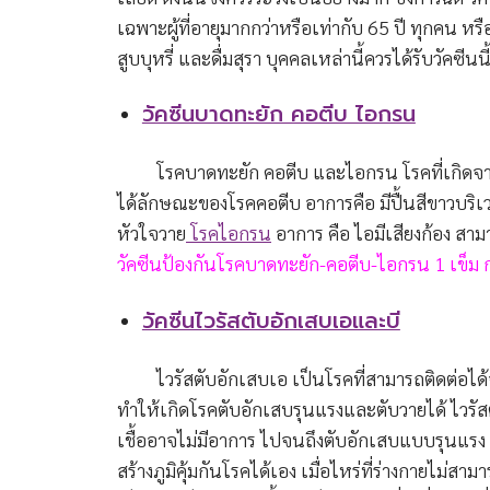
เฉพาะผู้ที่อายุมากกว่าหรือเท่ากับ 65 ปี ทุกคน หรือ
สูบบุหรี่ และดื่มสุรา บุคคลเหล่านี้ควรได้รับวัคซีนน
วัคซีนบาดทะยัก คอตีบ ไอกรน
โรคบาดทะยัก คอตีบ และไอกรน โรคที่เกิดจากเชื้
ได้ลักษณะของโรคคอตีบ อาการคือ มีปื้นสีขาว
หัวใจวาย
โรคไอกรน
อาการ คือ ไอมีเสียงก้อง สาม
วัคซีนป้องกันโรคบาดทะยัก-คอตีบ-ไอกรน 1 เข็ม ก
วัคซีนไวรัสตับอักเสบเอและบี
ไวรัสตับอักเสบเอ เป็นโรคที่สามารถติดต่อได้จา
ทำให้เกิดโรคตับอักเสบรุนแรงและตับวายได้ ไวรัสตั
เชื้ออาจไม่มีอาการ ไปจนถึงตับอักเสบแบบรุนแรง ต
สร้างภูมิคุ้มกันโรคได้เอง เมื่อไหร่ที่ร่างกายไม