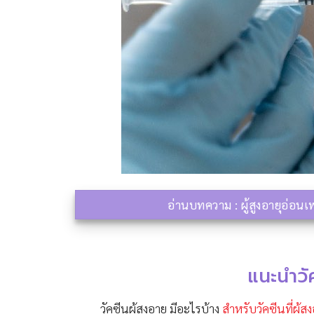
อ่านบทความ : ผู้สูงอายุอ่อนเ
แนะนำวัค
วัคซีนผู้สูงอายุ มีอะไรบ้าง
สำหรับวัคซีนที่ผู้สู