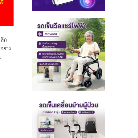
่อ
หลีก
นอย่าง
บ