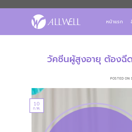
ข้าม
ไป
ยัง
หน้าแรก
เนื้อหา
วัคซีนผู้สูงอายุ ต้องฉี
POSTED ON
10
ก.พ.