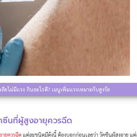
พลียไม่มีแรง กินอะไรดี? เมนูเพิ่มแรงเหมาะกับสูงวัย
ซีนที่ผู้สูงอายุควรฉีด
งอายุควรฉีด
แต่ละชนิดมีดังนี้ ต้องบอกก่อนเลยว่า วัคซีนผู้สูงอายุ แต