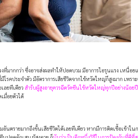
งที่มากกว่า ซึ่งอาจส่งผลทำให้ปอดบวม มีอาการไอรุนแรง เหนื่อย
ี่มีโรคประจำตัว มีอัตราการเสียชีวิตจากไข้หวัดใหญ่ก็สูงมาก เพราะ
อยเลยทีเดียว
สำรับผู้สูงอายุควรฉีดวัคซีนไข้หวัดใหญ่ทุกปีอย่างน้อยป
เมื่อยตัวได้
นตรายมากถึงขั้นเสียชีวิตได้เลยทีเดียว หากมีการติดเชื้อเข้าใ
ซีนปอดอักเสบ ผู้สูงอายุ ก็
นับว่าเป็นอีกหนึ่งวิธีในการป้องกันที่ดีที่ส