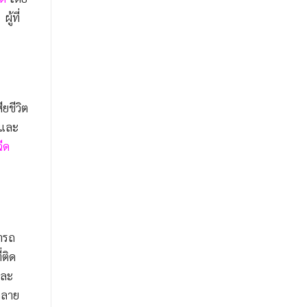
ผู้ที่
ยชีวิต
ตและ
ีด
ารถ
่ติด
และ
กลาย