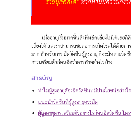
รายบุคคลได้”
หากท่านมีความกังวล
เมื่ออายุเริ่มมากขึ้นสิ่งที่หลีกเลี่ยงไม่ได้เลย
เลี่ยงได้ แต่เราสามารถชะลอการเกิดโรคได้ด้วยกา
มาก สำหรับการ
ฉีดวัคซีนผู้สูงอายุ
ก็จะมีหลายวัคซีน
การเตรียมตัวก่อนฉีดว่าควรทำอย่างไรบ้าง
สารบัญ
ทำไมผู้สูงอายุต้องฉีดวัคซีน
?
มีประโยชน์อย่างไร
แนะนำวัคซีนที่ผู้สูงอายุควรฉีด
ผู้สูงอายุควรเตรียมตัวอย่างไรก่อนฉีดวัคซีน ใค